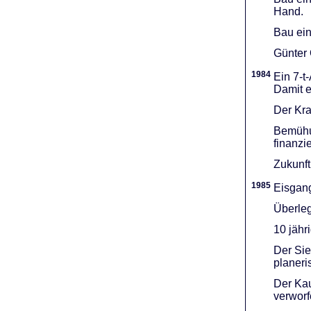
Hand.
Bau ein
Günter 
1984
Ein 7-t
Damit e
Der Kra
Bemühu
finanzi
Zukunft
1985
Eisgang
Überleg
10 jähr
Der Sie
planeri
Der Kau
verworf