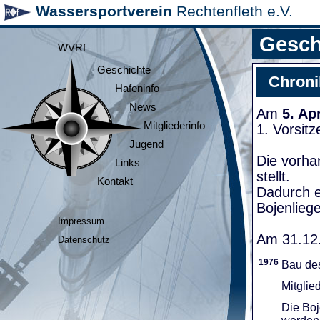
Wassersportverein
Rechtenfleth e.V.
Gesch
WVRf
Geschichte
Chroni
Hafeninfo
News
Am
5. Ap
Mitgliederinfo
1. Vorsit
Jugend
Die vorha
Links
stellt.
Kontakt
Dadurch e
Bojenliege
Impressum
Am 31.12.
Datenschutz
1976
Bau de
Mitglie
Die Boj