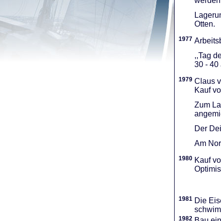
werden 
Lagerun
Otten.
1977
Arbeitsb
,,Tag d
30 - 40
1979
Claus v
Kauf vo
Zum Lag
angemie
Der Dei
Am Nord
1980
Kauf vo
Optimi­
1981
Die Eis
schwimm
1982
Bau ei