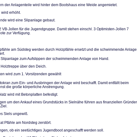
n der Anlagentei­le wird hinter dem Bootshaus eine Weide angemietet.
 wird erhöht.
de wird eine Slip­anlage gebaut.
2 VB-Jollen für die Jugendgruppe. Damit stehen einschl. 3 Optimi­sten-Jollen 7
te zur Verfügung.
pfähle am Südsteg werden durch Holzpfähle ersetzt und die schwimmende Anlage
ert.
 Slipanlage zum Aufslippen der schwimmenden Anlage von Hand.
 Holztreppe über den Deich.
ten wird zum 1. Vorsitzenden gewählt
utokran zum Ein- und Ausbringen der Anlage wird beschafft. Damit entfällt beim
ienst die große körperliche Anstrengung.
atz wird mit Be­tonplatten befestigt.
n um den Ankauf eines Grundstücks in Sielnähe führen aus finanziellen Grün­de
Ziel.
es Siels ungewiß.
at Pfähle am Nordsteg zerstört.
gen, ob ein see­tüchtiges Jugendboot ange­schafft werden soll.