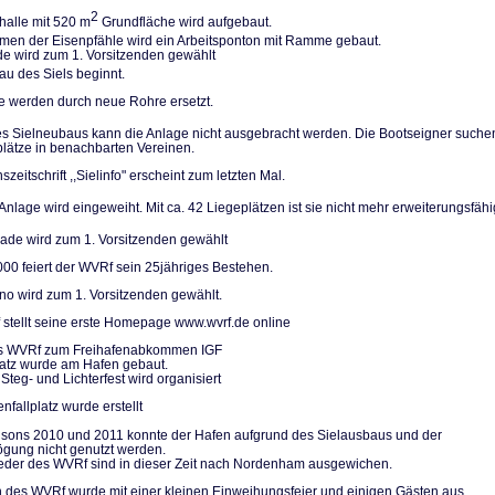
2
halle mit 520 m
Grundfläche wird aufgebaut.
n der Eisenpfäh­le wird ein Arbeitsponton mit Ramme gebaut.
de wird zum 1. Vorsitzenden gewählt
u des Siels be­ginnt.
le werden durch neue Rohre ersetzt.
 Sielneubaus kann die Anlage nicht ausgebracht werden. Die Bootseigner su­che
plätze in be­nachbarten Vereinen.
szeitschrift ,,Sielinfo" erscheint zum letzten Mal.
nlage wird einge­weiht. Mit ca. 42 Liegeplätzen ist sie nicht mehr erweiterungs­fähi
de wird zum 1. Vorsitzenden gewählt
000 feiert der WVRf sein 25jähriges Bestehen.
no wird zum 1. Vorsitzenden gewählt.
stellt seine erste Homepage www.wvrf.de online
des WVRf zum Freihafenabkommen IGF
platz wurde am Hafen gebaut.
Steg- und Lichterfest wird organisiert
nfallplatz wurde erstellt
isons 2010 und 2011 konnte der Hafen aufgrund des Sielausbaus und der
gung nicht genutzt werden.
ieder des WVRf sind in dieser Zeit nach Nordenham ausgewichen.
 des WVRf wurde mit einer kleinen Einweihungsfeier und einigen Gästen aus