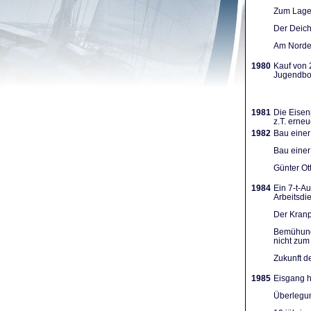
Zum Lager
Der Deich
Am Norden
1980
Kauf von 
Jugendboo
1981
Die Eisen
z.T. erneu
1982
Bau einer
Bau einer
Günter Ot
1984
Ein 7-t-A
Arbeits­d
Der Kranpl
Bemühunge
nicht zum 
Zukunft d
1985
Eisgang h
Überlegun