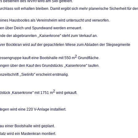
es Bestehen des WVRf wird am Siel gefeiert.
rchlass soll erhal­ten bleiben. Damit ergibt sich mehr planerische Sicherheit für de
eines Hausbootes als Vereinsheim wird unter­sucht und verworfen.
pen über Deich und Spundwand werden erneuert.
de der abgebrann­ten ,,Kaiserkrone" steht zum Verkauf an.
arer Bockkran wird auf der gepachteten Wiese zum Abladen der Stegsegmente
2
ressengruppe kauft eine Bootshalle mit 550 m
Grundfläche.
ngen über den Kauf des Grundstücks ,,Kaiser­krone" laufen.
szeitschrift ,,Sielinfo" erscheint erstmalig.
2
stück ,Kaiserkro­ne" mit 1751 m
wird gekauft.
egen wird eine 220 V-Anlage installiert.
u einer Bootshalle wird geplant.
atz wird ein Ma­stenkran montiert.