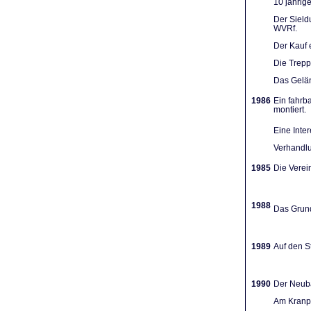
10 jährig
Der Sieldu
WVRf.
Der Kauf 
Die Trep
Das Gelän
1986
Ein fahrb
montiert.
Eine Inte
Verhandlu
1985
Die Verein
1988
Das Grund
1989
Auf den St
1990
Der Neuba
Am Kranpl