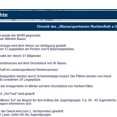
hte
Chronik des ,,Wassersportverein Rechtenfleth e.V
5
wurde der WVRf gegründet.
 war Wilhelm Baass
nla­ge wird dem Verein zur Verfügung ge­stellt.
en 5 Liegeplät­ze am Ponton und 8 Bojenliegeplätze.
tte der Verein 37 Mitglieder.
ootshauses auf dem Grundstück von W. Baass.
chaft im Landes­sportbund Niedersachsen.
liegeplätze werden durch Schwimmstege ersetzt. Die Pfähle werden von Hand
Es entstehen 20 Lie­geplätze.
der Anlagenteile im Winter auf dem Grundstück von Herbert Otten.
t ,,Hol Fast" wird getauft.
 offenen Tür" als Be­ginn für den Aufbau der Jugendgruppe. Ca. 30 - 40 Ju­gendliche
gion infor­mieren sich.
 der Geest wird zum 1. Vorsitzenden gewählt
2 Laser-Jollen für die Jugendgruppe.