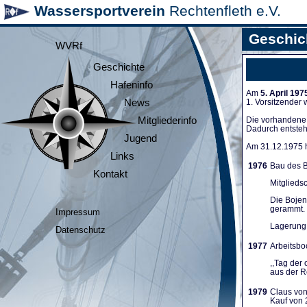
Wassersportverein
Rechtenfleth e.V.
Geschic
WVRf
Geschichte
Hafeninfo
Am
5. April 197
News
1. Vorsitzender
Mitgliederinfo
Die vorhandene A
Dadurch entsteh
Jugend
Am 31.12.1975 ha
Links
1976
Bau des B
Kontakt
Mitglieds
Die Bojen
gerammt. 
Impressum
Lagerung 
Datenschutz
1977
Arbeitsboo
,,Tag der
aus der Re
1979
Claus von
Kauf von 