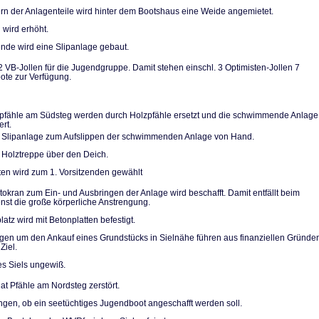
n der Anlagentei­le wird hinter dem Bootshaus eine Weide angemietet.
 wird erhöht.
de wird eine Slip­anlage gebaut.
2 VB-Jollen für die Jugendgruppe. Damit stehen einschl. 3 Optimi­sten-Jollen 7
te zur Verfügung.
pfähle am Südsteg werden durch Holzpfähle ersetzt und die schwimmende Anlage
ert.
 Slipanlage zum Aufslippen der schwimmenden Anlage von Hand.
 Holztreppe über den Deich.
ten wird zum 1. Vorsitzenden gewählt
utokran zum Ein- und Ausbringen der Anlage wird beschafft. Damit entfällt beim
ienst die große körperliche Anstrengung.
atz wird mit Be­tonplatten befestigt.
n um den Ankauf eines Grundstücks in Sielnähe führen aus finanziellen Grün­de
Ziel.
es Siels ungewiß.
at Pfähle am Nordsteg zerstört.
gen, ob ein see­tüchtiges Jugendboot ange­schafft werden soll.