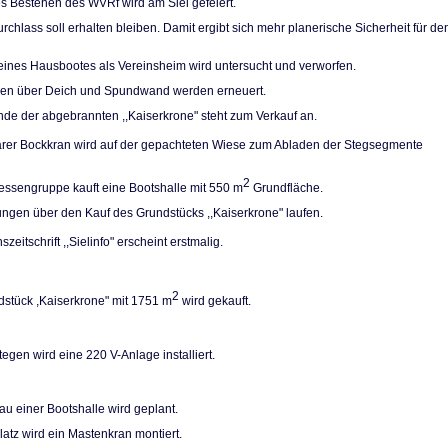
es Bestehen des WVRf wird am Siel gefeiert.
rchlass soll erhal­ten bleiben. Damit ergibt sich mehr planerische Sicherheit für de
eines Hausbootes als Vereinsheim wird unter­sucht und verworfen.
pen über Deich und Spundwand werden erneuert.
de der abgebrann­ten ,,Kaiserkrone" steht zum Verkauf an.
arer Bockkran wird auf der gepachteten Wiese zum Abladen der Stegsegmente
2
ressengruppe kauft eine Bootshalle mit 550 m
Grundfläche.
ngen über den Kauf des Grundstücks ,,Kaiser­krone" laufen.
szeitschrift ,,Sielinfo" erscheint erstmalig.
2
stück ,Kaiserkro­ne" mit 1751 m
wird gekauft.
egen wird eine 220 V-Anlage installiert.
u einer Bootshalle wird geplant.
atz wird ein Ma­stenkran montiert.