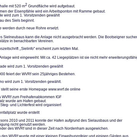
2
halle mit 520 m
Grundfläche wird aufgebaut.
n der Eisenpfäh­le wird ein Arbeitsponton mit Ramme gebaut.
de wird zum 1. Vorsitzenden gewählt
u des Siels be­ginnt.
le werden durch neue Rohre ersetzt.
 Sielneubaus kann die Anlage nicht ausgebracht werden. Die Bootseigner su­che
plätze in be­nachbarten Vereinen.
szeitschrift ,,Sielinfo" erscheint zum letzten Mal.
nlage wird einge­weiht. Mit ca. 42 Liegeplätzen ist sie nicht mehr erweiterungs­fähi
de wird zum 1. Vorsitzenden gewählt
000 feiert der WVRf sein 25jähriges Bestehen.
no wird zum 1. Vorsitzenden gewählt.
stellt seine erste Homepage www.wvrf.de online
des WVRf zum Freihafenabkommen IGF
platz wurde am Hafen gebaut.
Steg- und Lichterfest wird organisiert
nfallplatz wurde erstellt
isons 2010 und 2011 konnte der Hafen aufgrund des Sielausbaus und der
gung nicht genutzt werden.
ieder des WVRf sind in dieser Zeit nach Nordenham ausgewichen.
 des WVRf wurde mit einer kleinen Einweihungsfeier und einigen Gästen aus