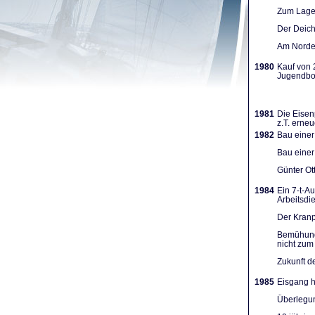
Zum Lager
Der Deich
Am Norden
1980
Kauf von 
Jugendboo
1981
Die Eisen
z.T. erneu
1982
Bau einer
Bau einer
Günter Ot
1984
Ein 7-t-A
Arbeits­d
Der Kranpl
Bemühunge
nicht zum 
Zukunft d
1985
Eisgang h
Überlegun