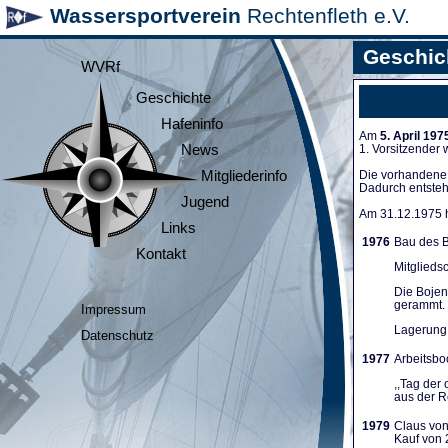
Wassersportverein
Rechtenfleth e.V.
Geschic
WVRf
Geschichte
Hafeninfo
Am
5. April 197
News
1. Vorsitzender
Mitgliederinfo
Die vorhandene A
Dadurch entsteh
Jugend
Am 31.12.1975 ha
Links
1976
Bau des B
Kontakt
Mitglieds
Die Bojen
gerammt. 
Impressum
Lagerung 
Datenschutz
1977
Arbeitsboo
,,Tag der
aus der Re
1979
Claus von
Kauf von 