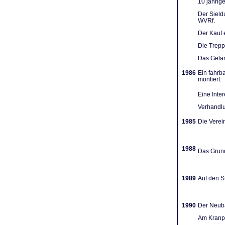
10 jährig
Der Sieldu
WVRf.
Der Kauf 
Die Trep
Das Gelän
1986
Ein fahrb
montiert.
Eine Inte
Verhandlu
1985
Die Verein
1988
Das Grund
1989
Auf den St
1990
Der Neuba
Am Kranpl