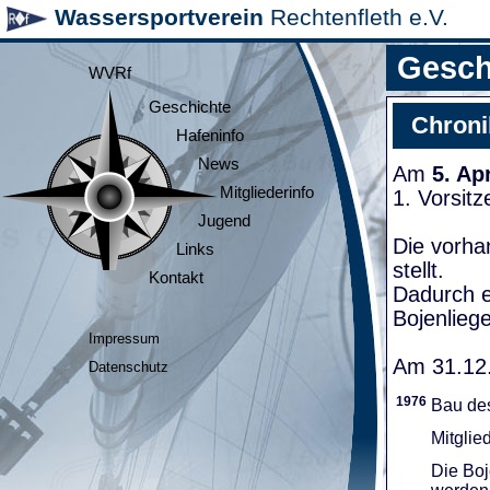
Wassersportverein
Rechtenfleth e.V.
Gesch
WVRf
Geschichte
Chroni
Hafeninfo
News
Am
5. Ap
Mitgliederinfo
1. Vorsit
Jugend
Die vorha
Links
stellt.
Kontakt
Dadurch e
Bojenliege
Impressum
Am 31.12.
Datenschutz
1976
Bau de
Mitglie
Die Boj