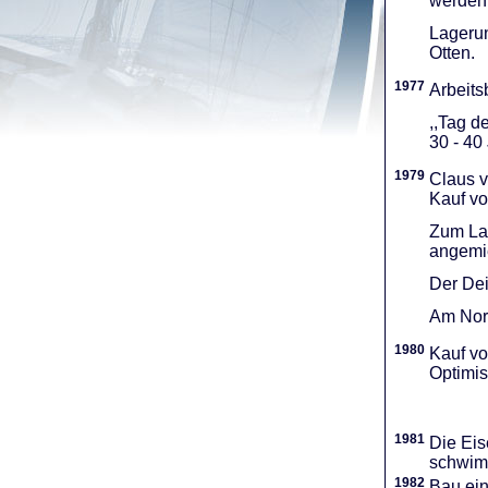
werden 
Lagerun
Otten.
1977
Arbeitsb
,,Tag d
30 - 40
1979
Claus v
Kauf vo
Zum Lag
angemie
Der Dei
Am Nord
1980
Kauf vo
Optimi­
1981
Die Eis
schwimm
1982
Bau ei