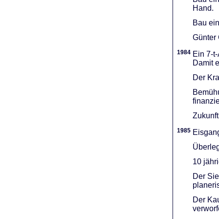
Hand.
Bau ein
Günter 
1984
Ein 7-t
Damit e
Der Kra
Bemühu
finanzi
Zukunft
1985
Eisgang
Überleg
10 jähr
Der Sie
planeri
Der Kau
verworf