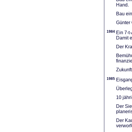
Hand.
Bau ein
Günter 
1984
Ein 7-t
Damit e
Der Kra
Bemühu
finanzi
Zukunft
1985
Eisgang
Überleg
10 jähr
Der Sie
planeri
Der Kau
verworf