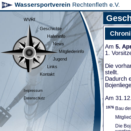
Wassersportverein
Rechtenfleth e.V.
Gesch
WVRf
Geschichte
Chroni
Hafeninfo
News
Am
5. Ap
Mitgliederinfo
1. Vorsit
Jugend
Die vorha
Links
stellt.
Kontakt
Dadurch e
Bojenliege
Impressum
Am 31.12.
Datenschutz
1976
Bau de
Mitglie
Die Boj