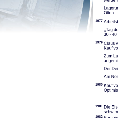
werden 
Lagerun
Otten.
1977
Arbeitsb
,,Tag d
30 - 40
1979
Claus v
Kauf vo
Zum Lag
angemie
Der Dei
Am Nord
1980
Kauf vo
Optimi­
1981
Die Eis
schwimm
1982
Bau ei