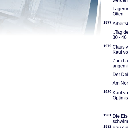
werden 
Lagerun
Otten.
1977
Arbeitsb
,,Tag d
30 - 40
1979
Claus v
Kauf vo
Zum Lag
angemie
Der Dei
Am Nord
1980
Kauf vo
Optimi­
1981
Die Eis
schwimm
1982
Bau ei