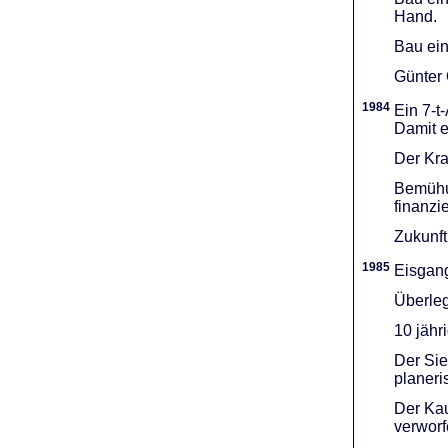
Hand.
Bau ein
Günter 
1984
Ein 7-t
Damit e
Der Kra
Bemühu
finanzi
Zukunft
1985
Eisgang
Überleg
10 jähr
Der Sie
planeri
Der Kau
verworf