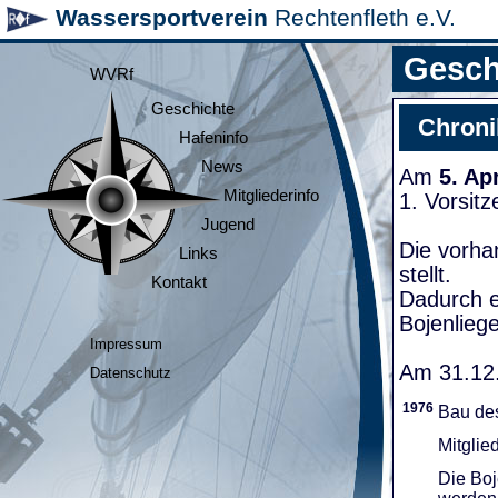
Wassersportverein
Rechtenfleth e.V.
Gesch
WVRf
Geschichte
Chroni
Hafeninfo
News
Am
5. Ap
Mitgliederinfo
1. Vorsit
Jugend
Die vorha
Links
stellt.
Kontakt
Dadurch e
Bojenliege
Impressum
Am 31.12.
Datenschutz
1976
Bau de
Mitglie
Die Boj