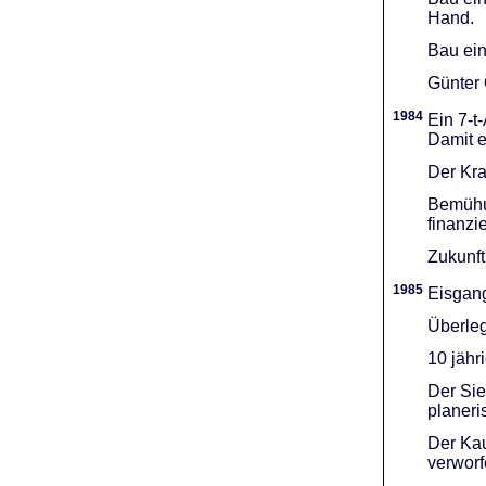
Hand.
Bau ein
Günter 
1984
Ein 7-t
Damit e
Der Kra
Bemühu
finanzi
Zukunft
1985
Eisgang
Überleg
10 jähr
Der Sie
planeri
Der Kau
verworf