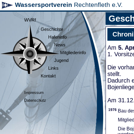
Wassersportverein
Rechtenfleth e.V.
Gesch
WVRf
Geschichte
Chroni
Hafeninfo
News
Am
5. Ap
Mitgliederinfo
1. Vorsit
Jugend
Die vorha
Links
stellt.
Kontakt
Dadurch e
Bojenliege
Impressum
Am 31.12.
Datenschutz
1976
Bau de
Mitglie
Die Boj