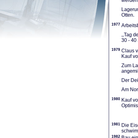
werden 
Lagerun
Otten.
1977
Arbeitsb
,,Tag d
30 - 40
1979
Claus v
Kauf vo
Zum Lag
angemie
Der Dei
Am Nord
1980
Kauf vo
Optimi­
1981
Die Eis
schwimm
1982
Bau ei