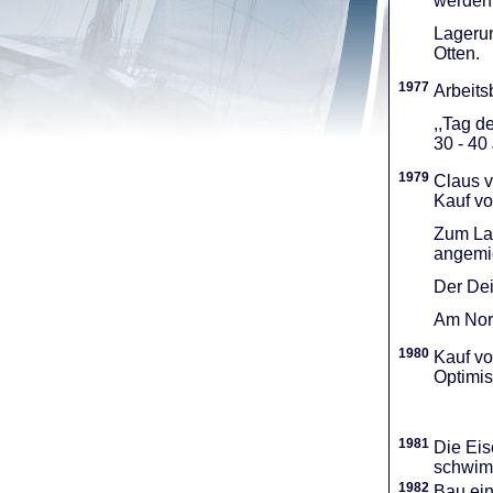
werden 
Lagerun
Otten.
1977
Arbeitsb
,,Tag d
30 - 40
1979
Claus v
Kauf vo
Zum Lag
angemie
Der Dei
Am Nord
1980
Kauf vo
Optimi­
1981
Die Eis
schwimm
1982
Bau ei