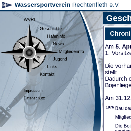
Wassersportverein
Rechtenfleth e.V.
Gesch
WVRf
Geschichte
Chroni
Hafeninfo
News
Am
5. Ap
Mitgliederinfo
1. Vorsit
Jugend
Die vorha
Links
stellt.
Kontakt
Dadurch e
Bojenliege
Impressum
Am 31.12.
Datenschutz
1976
Bau de
Mitglie
Die Boj