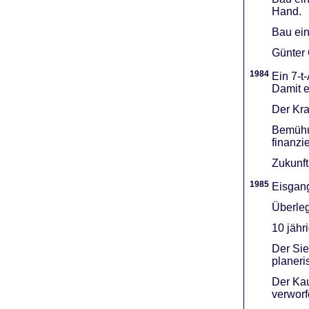
Hand.
Bau ein
Günter 
1984
Ein 7-t
Damit e
Der Kra
Bemühu
finanzi
Zukunft
1985
Eisgang
Überleg
10 jähr
Der Sie
planeri
Der Kau
verworf