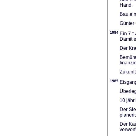
Hand.
Bau ein
Günter 
1984
Ein 7-t
Damit e
Der Kra
Bemühu
finanzi
Zukunft
1985
Eisgang
Überleg
10 jähr
Der Sie
planeri
Der Kau
verworf