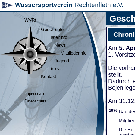
Wassersportverein
Rechtenfleth e.V.
Gesch
WVRf
Geschichte
Chroni
Hafeninfo
News
Am
5. Ap
Mitgliederinfo
1. Vorsit
Jugend
Die vorha
Links
stellt.
Kontakt
Dadurch e
Bojenliege
Impressum
Am 31.12.
Datenschutz
1976
Bau de
Mitglie
Die Boj