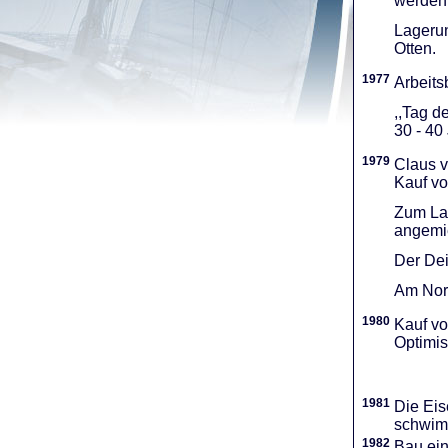
werden 
Lagerun
Otten.
1977
Arbeitsb
,,Tag d
30 - 40
1979
Claus v
Kauf vo
Zum Lag
angemie
Der Dei
Am Nord
1980
Kauf vo
Optimi­
1981
Die Eis
schwimm
1982
Bau ei