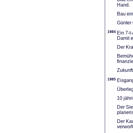
Hand.
Bau ein
Günter 
1984
Ein 7-t
Damit e
Der Kra
Bemühu
finanzi
Zukunft
1985
Eisgang
Überleg
10 jähr
Der Sie
planeri
Der Kau
verworf