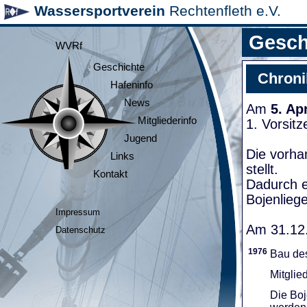
Wassersportverein
Rechtenfleth e.V.
Gesch
WVRf
Geschichte
Chroni
Hafeninfo
News
Am
5. Ap
Mitgliederinfo
1. Vorsit
Jugend
Die vorha
Links
stellt.
Kontakt
Dadurch e
Bojenliege
Impressum
Am 31.12.
Datenschutz
1976
Bau de
Mitglie
Die Boj