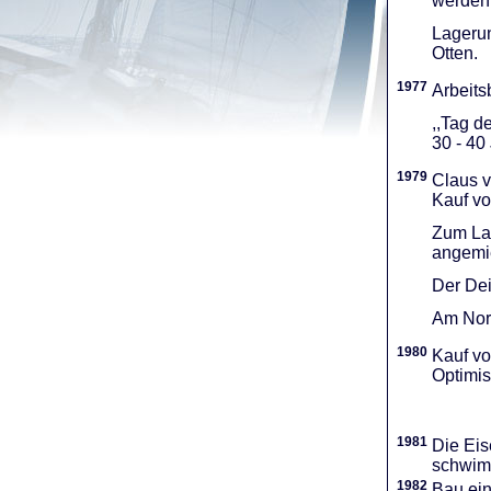
werden 
Lagerun
Otten.
1977
Arbeitsb
,,Tag d
30 - 40
1979
Claus v
Kauf vo
Zum Lag
angemie
Der Dei
Am Nord
1980
Kauf vo
Optimi­
1981
Die Eis
schwimm
1982
Bau ei