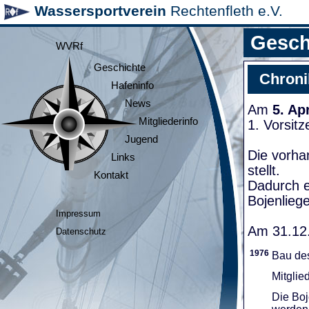
Wassersportverein
Rechtenfleth e.V.
Gesch
WVRf
Geschichte
Chroni
Hafeninfo
News
Am
5. Ap
Mitgliederinfo
1. Vorsit
Jugend
Die vorha
Links
stellt.
Kontakt
Dadurch e
Bojenliege
Impressum
Am 31.12.
Datenschutz
1976
Bau de
Mitglie
Die Boj