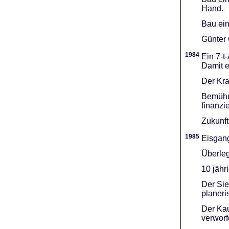
Hand.
Bau ein
Günter 
1984
Ein 7-t
Damit e
Der Kra
Bemühu
finanzi
Zukunft
1985
Eisgang
Überleg
10 jähr
Der Sie
planeri
Der Kau
verworf