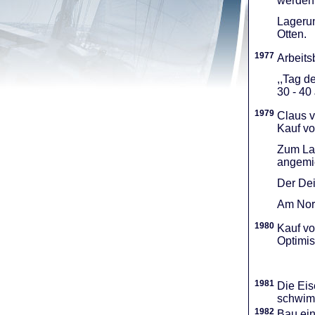
werden 
Lagerun
Otten.
1977
Arbeitsb
,,Tag d
30 - 40
1979
Claus v
Kauf vo
Zum Lag
angemie
Der Dei
Am Nord
1980
Kauf vo
Optimi­
1981
Die Eis
schwimm
1982
Bau ei