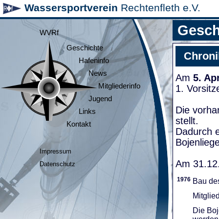
Wassersportverein
Rechtenfleth e.V.
Gesch
WVRf
Geschichte
Chroni
Hafeninfo
News
Am
5. Ap
Mitgliederinfo
1. Vorsit
Jugend
Die vorha
Links
stellt.
Kontakt
Dadurch e
Bojenliege
Impressum
Am 31.12.
Datenschutz
1976
Bau de
Mitglie
Die Boj