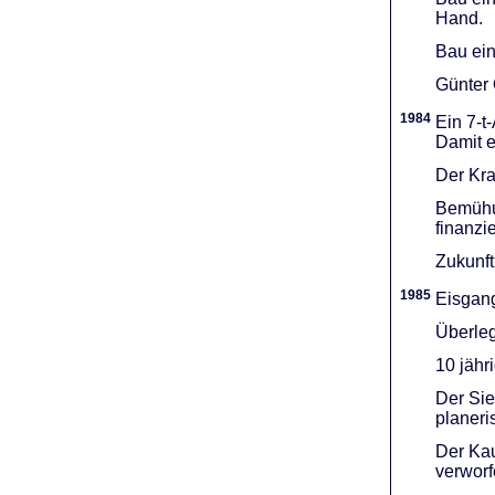
Hand.
Bau ein
Günter 
1984
Ein 7-t
Damit e
Der Kra
Bemühu
finanzi
Zukunft
1985
Eisgang
Überleg
10 jähr
Der Sie
planeri
Der Kau
verworf