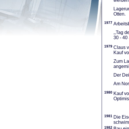
werden 
Lagerun
Otten.
1977
Arbeitsb
,,Tag d
30 - 40
1979
Claus v
Kauf vo
Zum Lag
angemie
Der Dei
Am Nord
1980
Kauf vo
Optimi­
1981
Die Eis
schwimm
1982
Bau ei