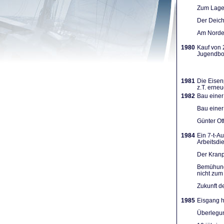
Zum Lager
Der Deich
Am Norden
1980
Kauf von 
Jugendboo
1981
Die Eisen
z.T. erneu
1982
Bau einer
Bau einer
Günter Ot
1984
Ein 7-t-A
Arbeits­d
Der Kranpl
Bemühunge
nicht zum 
Zukunft d
1985
Eisgang h
Überlegun