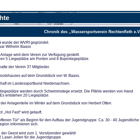
hte
Chronik des ,,Wassersportverein Rechtenfleth e.V
5
wurde der WVRf gegründet.
 war Wilhelm Baass
nla­ge wird dem Verein zur Verfügung ge­stellt.
en 5 Liegeplät­ze am Ponton und 8 Bojenliegeplätze.
tte der Verein 37 Mitglieder.
ootshauses auf dem Grundstück von W. Baass.
chaft im Landes­sportbund Niedersachsen.
liegeplätze werden durch Schwimmstege ersetzt. Die Pfähle werden von Hand
Es entstehen 20 Lie­geplätze.
der Anlagenteile im Winter auf dem Grundstück von Herbert Otten.
t ,,Hol Fast" wird getauft.
 offenen Tür" als Be­ginn für den Aufbau der Jugendgruppe. Ca. 30 - 40 Ju­gendliche
gion infor­mieren sich.
 der Geest wird zum 1. Vorsitzenden gewählt
2 Laser-Jollen für die Jugendgruppe.