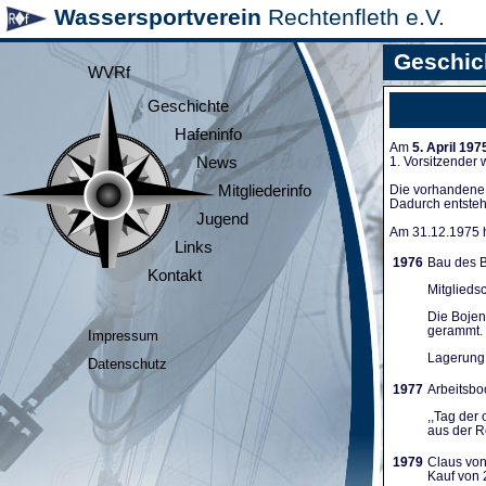
Wassersportverein
Rechtenfleth e.V.
Geschic
WVRf
Geschichte
Hafeninfo
Am
5. April 197
News
1. Vorsitzender
Mitgliederinfo
Die vorhandene A
Dadurch entsteh
Jugend
Am 31.12.1975 ha
Links
1976
Bau des B
Kontakt
Mitglieds
Die Bojen
gerammt. 
Impressum
Lagerung 
Datenschutz
1977
Arbeitsboo
,,Tag der
aus der Re
1979
Claus von
Kauf von 