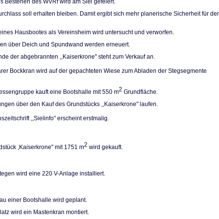
es Bestehen des WVRf wird am Siel gefeiert.
rchlass soll erhal­ten bleiben. Damit ergibt sich mehr planerische Sicherheit für de
eines Hausbootes als Vereinsheim wird unter­sucht und verworfen.
pen über Deich und Spundwand werden erneuert.
de der abgebrann­ten ,,Kaiserkrone" steht zum Verkauf an.
arer Bockkran wird auf der gepachteten Wiese zum Abladen der Stegsegmente
2
ressengruppe kauft eine Bootshalle mit 550 m
Grundfläche.
ngen über den Kauf des Grundstücks ,,Kaiser­krone" laufen.
szeitschrift ,,Sielinfo" erscheint erstmalig.
2
stück ,Kaiserkro­ne" mit 1751 m
wird gekauft.
egen wird eine 220 V-Anlage installiert.
u einer Bootshalle wird geplant.
atz wird ein Ma­stenkran montiert.