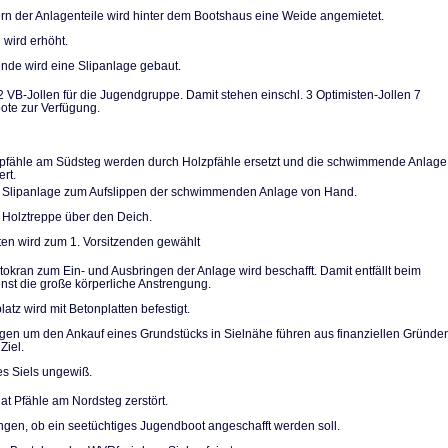
n der Anlagentei­le wird hinter dem Bootshaus eine Weide angemietet.
 wird erhöht.
de wird eine Slip­anlage gebaut.
2 VB-Jollen für die Jugendgruppe. Damit stehen einschl. 3 Optimi­sten-Jollen 7
te zur Verfügung.
pfähle am Südsteg werden durch Holzpfähle ersetzt und die schwimmende Anlage
ert.
 Slipanlage zum Aufslippen der schwimmenden Anlage von Hand.
 Holztreppe über den Deich.
ten wird zum 1. Vorsitzenden gewählt
utokran zum Ein- und Ausbringen der Anlage wird beschafft. Damit entfällt beim
ienst die große körperliche Anstrengung.
atz wird mit Be­tonplatten befestigt.
n um den Ankauf eines Grundstücks in Sielnähe führen aus finanziellen Grün­de
Ziel.
es Siels ungewiß.
at Pfähle am Nordsteg zerstört.
gen, ob ein see­tüchtiges Jugendboot ange­schafft werden soll.