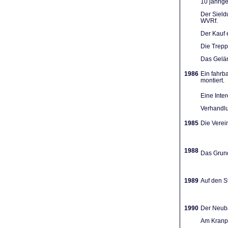
10 jährig
Der Sieldu
WVRf.
Der Kauf 
Die Trep
Das Gelän
1986
Ein fahrb
montiert.
Eine Inte
Verhandlu
1985
Die Verein
1988
Das Grund
1989
Auf den St
1990
Der Neuba
Am Kranpl