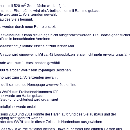
2
halle mit 520 m
Grundfläche wird aufgebaut.
n der Eisenpfäh­le wird ein Arbeitsponton mit Ramme gebaut.
de wird zum 1. Vorsitzenden gewählt
u des Siels be­ginnt.
le werden durch neue Rohre ersetzt.
 Sielneubaus kann die Anlage nicht ausgebracht werden. Die Bootseigner su­che
plätze in be­nachbarten Vereinen.
szeitschrift ,,Sielinfo" erscheint zum letzten Mal.
nlage wird einge­weiht. Mit ca. 42 Liegeplätzen ist sie nicht mehr erweiterungs­fähi
de wird zum 1. Vorsitzenden gewählt
000 feiert der WVRf sein 25jähriges Bestehen.
no wird zum 1. Vorsitzenden gewählt.
stellt seine erste Homepage www.wvrf.de online
des WVRf zum Freihafenabkommen IGF
platz wurde am Hafen gebaut.
Steg- und Lichterfest wird organisiert
nfallplatz wurde erstellt
isons 2010 und 2011 konnte der Hafen aufgrund des Sielausbaus und der
gung nicht genutzt werden.
ieder des WVRf sind in dieser Zeit nach Nordenham ausgewichen.
 des WVRf wurde mit einer kleinen Einweihungsfeier und einigen Gästen aus