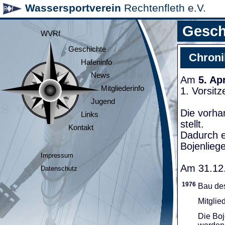
Wassersportverein
Rechtenfleth e.V.
Gesch
WVRf
Geschichte
Chroni
Hafeninfo
News
Am
5. Ap
Mitgliederinfo
1. Vorsit
Jugend
Die vorha
Links
stellt.
Kontakt
Dadurch e
Bojenliege
Impressum
Am 31.12.
Datenschutz
1976
Bau de
Mitglie
Die Boj