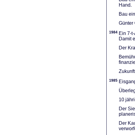
Hand.
Bau ein
Günter 
1984
Ein 7-t
Damit e
Der Kra
Bemühu
finanzi
Zukunft
1985
Eisgang
Überleg
10 jähr
Der Sie
planeri
Der Kau
verworf