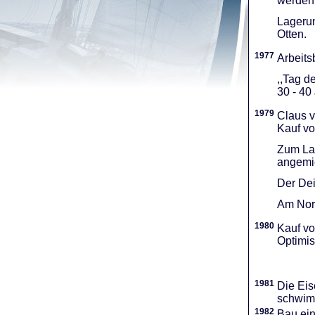
werden 
Lagerun
Otten.
1977
Arbeitsb
,,Tag d
30 - 40
1979
Claus v
Kauf vo
Zum Lag
angemie
Der Dei
Am Nord
1980
Kauf vo
Optimi­
1981
Die Eis
schwimm
1982
Bau ei