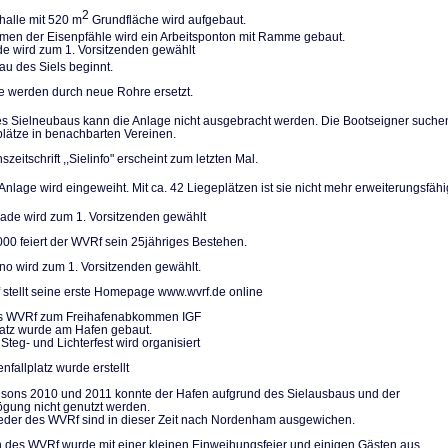
2
halle mit 520 m
Grundfläche wird aufgebaut.
n der Eisenpfäh­le wird ein Arbeitsponton mit Ramme gebaut.
de wird zum 1. Vorsitzenden gewählt
u des Siels be­ginnt.
le werden durch neue Rohre ersetzt.
 Sielneubaus kann die Anlage nicht ausgebracht werden. Die Bootseigner su­che
plätze in be­nachbarten Vereinen.
szeitschrift ,,Sielinfo" erscheint zum letzten Mal.
nlage wird einge­weiht. Mit ca. 42 Liegeplätzen ist sie nicht mehr erweiterungs­fähi
de wird zum 1. Vorsitzenden gewählt
000 feiert der WVRf sein 25jähriges Bestehen.
no wird zum 1. Vorsitzenden gewählt.
stellt seine erste Homepage www.wvrf.de online
des WVRf zum Freihafenabkommen IGF
platz wurde am Hafen gebaut.
Steg- und Lichterfest wird organisiert
nfallplatz wurde erstellt
isons 2010 und 2011 konnte der Hafen aufgrund des Sielausbaus und der
gung nicht genutzt werden.
ieder des WVRf sind in dieser Zeit nach Nordenham ausgewichen.
 des WVRf wurde mit einer kleinen Einweihungsfeier und einigen Gästen aus