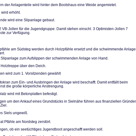
n der Anlagentei­le wird hinter dem Bootshaus eine Weide angemietet.
 wird erhöht.
de wird eine Slip­anlage gebaut.
2 VB-Jollen für die Jugendgruppe. Damit stehen einschl. 3 Optimi­sten-Jollen 7
te zur Verfügung.
pfähle am Südsteg werden durch Holzpfähle ersetzt und die schwimmende Anlage
ert.
 Slipanlage zum Aufslippen der schwimmenden Anlage von Hand.
 Holztreppe über den Deich.
ten wird zum 1. Vorsitzenden gewählt
utokran zum Ein- und Ausbringen der Anlage wird beschafft. Damit entfällt beim
ienst die große körperliche Anstrengung.
atz wird mit Be­tonplatten befestigt.
n um den Ankauf eines Grundstücks in Sielnähe führen aus finanziellen Grün­de
Ziel.
es Siels ungewiß.
at Pfähle am Nordsteg zerstört.
gen, ob ein see­tüchtiges Jugendboot ange­schafft werden soll.