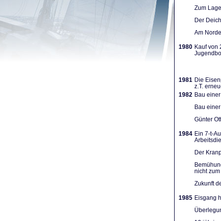
Zum Lager
Der Deich
Am Norden
1980
Kauf von 
Jugendboo
1981
Die Eisen
z.T. erneu
1982
Bau einer
Bau einer
Günter Ot
1984
Ein 7-t-A
Arbeits­d
Der Kranpl
Bemühunge
nicht zum 
Zukunft d
1985
Eisgang h
Überlegun