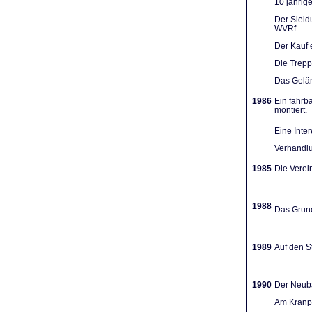
10 jährig
Der Sieldu
WVRf.
Der Kauf 
Die Trep
Das Gelän
1986
Ein fahrb
montiert.
Eine Inte
Verhandlu
1985
Die Verein
1988
Das Grund
1989
Auf den St
1990
Der Neuba
Am Kranpl