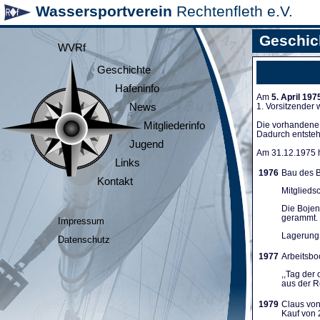
Wassersportverein
Rechtenfleth e.V.
Geschic
WVRf
Geschichte
Hafeninfo
Am
5. April 197
News
1. Vorsitzender
Mitgliederinfo
Die vorhandene A
Dadurch entsteh
Jugend
Am 31.12.1975 ha
Links
1976
Bau des B
Kontakt
Mitglieds
Die Bojen
gerammt. 
Impressum
Lagerung 
Datenschutz
1977
Arbeitsboo
,,Tag der
aus der Re
1979
Claus von
Kauf von 