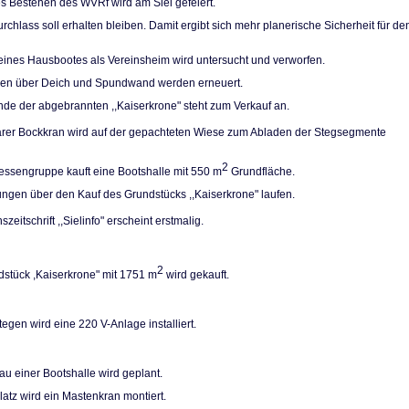
es Bestehen des WVRf wird am Siel gefeiert.
rchlass soll erhal­ten bleiben. Damit ergibt sich mehr planerische Sicherheit für de
eines Hausbootes als Vereinsheim wird unter­sucht und verworfen.
pen über Deich und Spundwand werden erneuert.
de der abgebrann­ten ,,Kaiserkrone" steht zum Verkauf an.
arer Bockkran wird auf der gepachteten Wiese zum Abladen der Stegsegmente
2
ressengruppe kauft eine Bootshalle mit 550 m
Grundfläche.
ngen über den Kauf des Grundstücks ,,Kaiser­krone" laufen.
szeitschrift ,,Sielinfo" erscheint erstmalig.
2
stück ,Kaiserkro­ne" mit 1751 m
wird gekauft.
egen wird eine 220 V-Anlage installiert.
u einer Bootshalle wird geplant.
atz wird ein Ma­stenkran montiert.