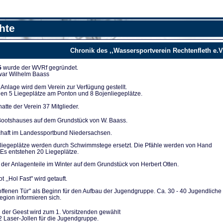
hte
Chronik des ,,Wassersportverein Rechtenfleth e.V
5
wurde der WVRf gegründet.
 war Wilhelm Baass
nla­ge wird dem Verein zur Verfügung ge­stellt.
en 5 Liegeplät­ze am Ponton und 8 Bojenliegeplätze.
tte der Verein 37 Mitglieder.
ootshauses auf dem Grundstück von W. Baass.
chaft im Landes­sportbund Niedersachsen.
liegeplätze werden durch Schwimmstege ersetzt. Die Pfähle werden von Hand
Es entstehen 20 Lie­geplätze.
der Anlagenteile im Winter auf dem Grundstück von Herbert Otten.
t ,,Hol Fast" wird getauft.
 offenen Tür" als Be­ginn für den Aufbau der Jugendgruppe. Ca. 30 - 40 Ju­gendliche
gion infor­mieren sich.
 der Geest wird zum 1. Vorsitzenden gewählt
2 Laser-Jollen für die Jugendgruppe.