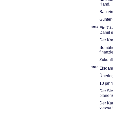
Hand.
Bau ein
Günter 
1984
Ein 7-t
Damit e
Der Kra
Bemühu
finanzi
Zukunft
1985
Eisgang
Überleg
10 jähr
Der Sie
planeri
Der Kau
verworf