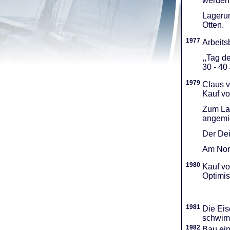
werden 
Lagerun
Otten.
1977
Arbeitsb
,,Tag d
30 - 40
1979
Claus v
Kauf vo
Zum Lag
angemie
Der Dei
Am Nord
1980
Kauf vo
Optimi­
1981
Die Eis
schwimm
1982
Bau ei