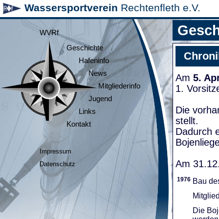
Wassersportverein
Rechtenfleth e.V.
Gesch
WVRf
Geschichte
Chroni
Hafeninfo
News
Am
5. Ap
Mitgliederinfo
1. Vorsit
Jugend
Die vorha
Links
stellt.
Kontakt
Dadurch e
Bojenliege
Impressum
Am 31.12.
Datenschutz
1976
Bau de
Mitglie
Die Boj