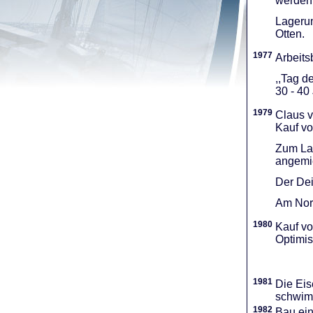
werden 
Lagerun
Otten.
1977
Arbeitsb
,,Tag d
30 - 40
1979
Claus v
Kauf vo
Zum Lag
angemie
Der Dei
Am Nord
1980
Kauf vo
Optimi­
1981
Die Eis
schwimm
1982
Bau ei