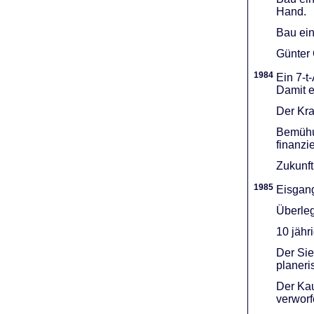
Hand.
Bau ein
Günter 
1984
Ein 7-t
Damit e
Der Kra
Bemühu
finanzi
Zukunft
1985
Eisgang
Überleg
10 jähr
Der Sie
planeri
Der Kau
verworf