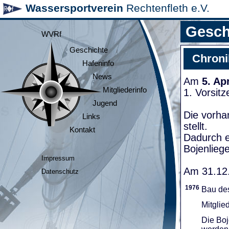
Wassersportverein
Rechtenfleth e.V.
Gesch
WVRf
Geschichte
Chroni
Hafeninfo
News
Am
5. Ap
Mitgliederinfo
1. Vorsit
Jugend
Die vorha
Links
stellt.
Kontakt
Dadurch e
Bojenliege
Impressum
Am 31.12.
Datenschutz
1976
Bau de
Mitglie
Die Boj