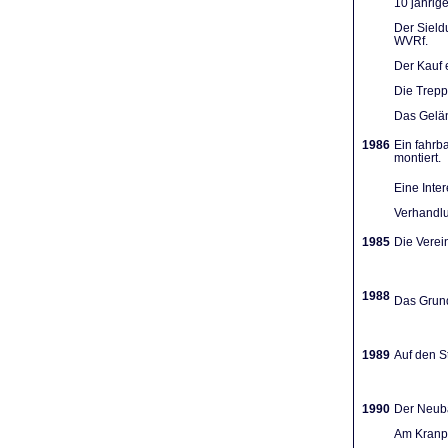
10 jährig
Der Sieldu
WVRf.
Der Kauf 
Die Trep
Das Gelän
1986
Ein fahrb
montiert.
Eine Inte
Verhandlu
1985
Die Verein
1988
Das Grund
1989
Auf den St
1990
Der Neuba
Am Kranpl