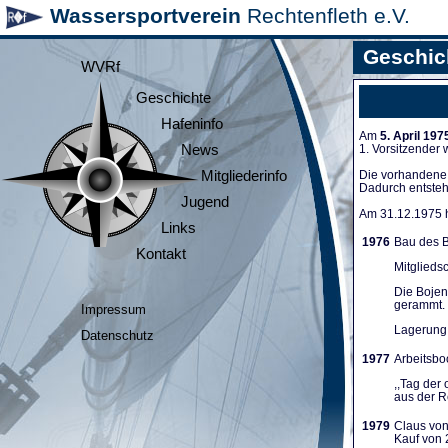
Wassersportverein
Rechtenfleth e.V.
Geschic
WVRf
Geschichte
Hafeninfo
Am
5. April 197
News
1. Vorsitzender
Mitgliederinfo
Die vorhandene A
Dadurch entsteh
Jugend
Am 31.12.1975 ha
Links
1976
Bau des B
Kontakt
Mitglieds
Die Bojen
gerammt. 
Impressum
Lagerung 
Datenschutz
1977
Arbeitsboo
,,Tag der
aus der Re
1979
Claus von
Kauf von 