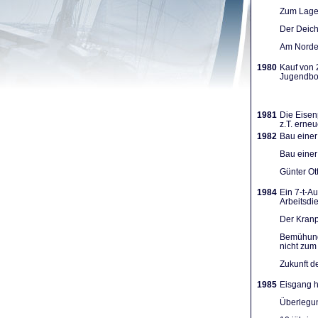
Zum Lager
Der Deich
Am Norden
1980
Kauf von 
Jugendboo
1981
Die Eisen
z.T. erneu
1982
Bau einer
Bau einer
Günter Ot
1984
Ein 7-t-A
Arbeits­d
Der Kranpl
Bemühunge
nicht zum 
Zukunft d
1985
Eisgang h
Überlegun