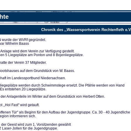
hte
Chronik des ,,Wassersportverein Rechtenfleth e.V
5
wurde der WVRf gegründet.
 war Wilhelm Baass
nla­ge wird dem Verein zur Verfügung ge­stellt.
en 5 Liegeplät­ze am Ponton und 8 Bojenliegeplätze.
tte der Verein 37 Mitglieder.
ootshauses auf dem Grundstück von W. Baass.
chaft im Landes­sportbund Niedersachsen.
liegeplätze werden durch Schwimmstege ersetzt. Die Pfähle werden von Hand
Es entstehen 20 Lie­geplätze.
der Anlagenteile im Winter auf dem Grundstück von Herbert Otten.
t ,,Hol Fast" wird getauft.
 offenen Tür" als Be­ginn für den Aufbau der Jugendgruppe. Ca. 30 - 40 Ju­gendliche
gion infor­mieren sich.
 der Geest wird zum 1. Vorsitzenden gewählt
2 Laser-Jollen für die Jugendgruppe.