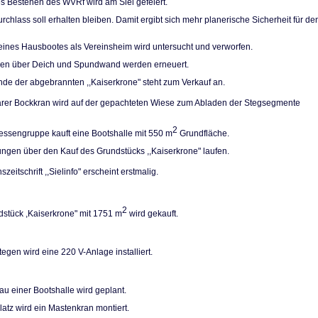
es Bestehen des WVRf wird am Siel gefeiert.
rchlass soll erhal­ten bleiben. Damit ergibt sich mehr planerische Sicherheit für de
eines Hausbootes als Vereinsheim wird unter­sucht und verworfen.
pen über Deich und Spundwand werden erneuert.
de der abgebrann­ten ,,Kaiserkrone" steht zum Verkauf an.
arer Bockkran wird auf der gepachteten Wiese zum Abladen der Stegsegmente
2
ressengruppe kauft eine Bootshalle mit 550 m
Grundfläche.
ngen über den Kauf des Grundstücks ,,Kaiser­krone" laufen.
szeitschrift ,,Sielinfo" erscheint erstmalig.
2
stück ,Kaiserkro­ne" mit 1751 m
wird gekauft.
egen wird eine 220 V-Anlage installiert.
u einer Bootshalle wird geplant.
atz wird ein Ma­stenkran montiert.