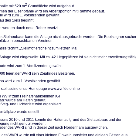
2
halle mit 520 m
Grundfläche wird aufgebaut.
n der Eisenpfäh­le wird ein Arbeitsponton mit Ramme gebaut.
de wird zum 1. Vorsitzenden gewählt
u des Siels be­ginnt.
le werden durch neue Rohre ersetzt.
 Sielneubaus kann die Anlage nicht ausgebracht werden. Die Bootseigner su­che
plätze in be­nachbarten Vereinen.
szeitschrift ,,Sielinfo" erscheint zum letzten Mal.
nlage wird einge­weiht. Mit ca. 42 Liegeplätzen ist sie nicht mehr erweiterungs­fähi
de wird zum 1. Vorsitzenden gewählt
000 feiert der WVRf sein 25jähriges Bestehen.
no wird zum 1. Vorsitzenden gewählt.
stellt seine erste Homepage www.wvrf.de online
des WVRf zum Freihafenabkommen IGF
platz wurde am Hafen gebaut.
Steg- und Lichterfest wird organisiert
nfallplatz wurde erstellt
isons 2010 und 2011 konnte der Hafen aufgrund des Sielausbaus und der
gung nicht genutzt werden.
ieder des WVRf sind in dieser Zeit nach Nordenham ausgewichen.
 des WVRf wurde mit einer kleinen Einweihungsfeier und einigen Gästen aus