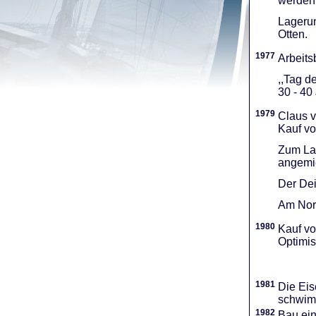
werden 
Lagerun
Otten.
1977
Arbeitsb
,,Tag d
30 - 40
1979
Claus v
Kauf vo
Zum Lag
angemie
Der Dei
Am Nord
1980
Kauf vo
Optimi­
1981
Die Eis
schwimm
1982
Bau ei