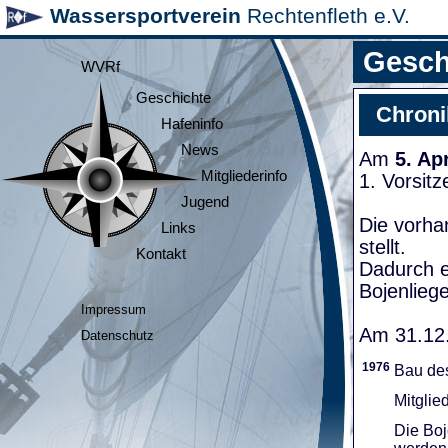
Wassersportverein
Rechtenfleth e.V.
Gesch
WVRf
Geschichte
Chroni
Hafeninfo
News
Am
5. Ap
Mitgliederinfo
1. Vorsit
Jugend
Die vorha
Links
stellt.
Kontakt
Dadurch e
Bojenliege
Impressum
Am 31.12.
Datenschutz
1976
Bau de
Mitglie
Die Boj