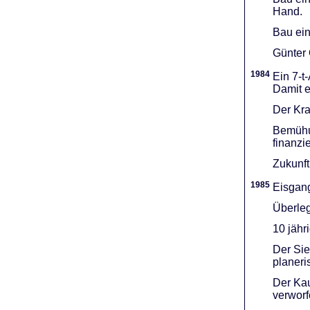
Hand.
Bau ein
Günter 
1984
Ein 7-t
Damit e
Der Kra
Bemühu
finanzi
Zukunft
1985
Eisgang
Überleg
10 jähr
Der Sie
planeri
Der Kau
verworf