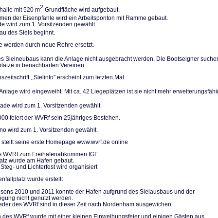
2
halle mit 520 m
Grundfläche wird aufgebaut.
n der Eisenpfäh­le wird ein Arbeitsponton mit Ramme gebaut.
de wird zum 1. Vorsitzenden gewählt
u des Siels be­ginnt.
le werden durch neue Rohre ersetzt.
 Sielneubaus kann die Anlage nicht ausgebracht werden. Die Bootseigner su­che
plätze in be­nachbarten Vereinen.
szeitschrift ,,Sielinfo" erscheint zum letzten Mal.
nlage wird einge­weiht. Mit ca. 42 Liegeplätzen ist sie nicht mehr erweiterungs­fähi
de wird zum 1. Vorsitzenden gewählt
000 feiert der WVRf sein 25jähriges Bestehen.
no wird zum 1. Vorsitzenden gewählt.
stellt seine erste Homepage www.wvrf.de online
des WVRf zum Freihafenabkommen IGF
platz wurde am Hafen gebaut.
Steg- und Lichterfest wird organisiert
nfallplatz wurde erstellt
isons 2010 und 2011 konnte der Hafen aufgrund des Sielausbaus und der
gung nicht genutzt werden.
ieder des WVRf sind in dieser Zeit nach Nordenham ausgewichen.
 des WVRf wurde mit einer kleinen Einweihungsfeier und einigen Gästen aus