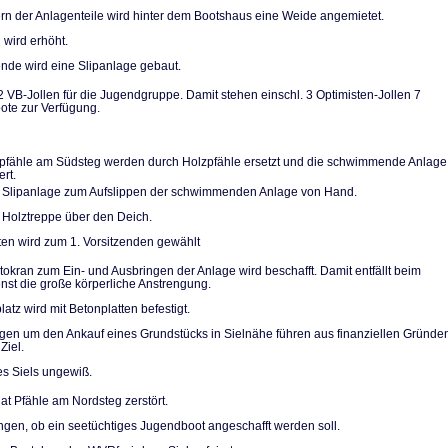
n der Anlagentei­le wird hinter dem Bootshaus eine Weide angemietet.
 wird erhöht.
de wird eine Slip­anlage gebaut.
2 VB-Jollen für die Jugendgruppe. Damit stehen einschl. 3 Optimi­sten-Jollen 7
te zur Verfügung.
pfähle am Südsteg werden durch Holzpfähle ersetzt und die schwimmende Anlage
ert.
 Slipanlage zum Aufslippen der schwimmenden Anlage von Hand.
 Holztreppe über den Deich.
ten wird zum 1. Vorsitzenden gewählt
utokran zum Ein- und Ausbringen der Anlage wird beschafft. Damit entfällt beim
ienst die große körperliche Anstrengung.
atz wird mit Be­tonplatten befestigt.
n um den Ankauf eines Grundstücks in Sielnähe führen aus finanziellen Grün­de
Ziel.
es Siels ungewiß.
at Pfähle am Nordsteg zerstört.
gen, ob ein see­tüchtiges Jugendboot ange­schafft werden soll.