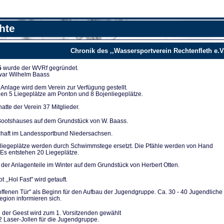
hte
Chronik des ,,Wassersportverein Rechtenfleth e.V
5
wurde der WVRf gegründet.
 war Wilhelm Baass
nla­ge wird dem Verein zur Verfügung ge­stellt.
en 5 Liegeplät­ze am Ponton und 8 Bojenliegeplätze.
tte der Verein 37 Mitglieder.
ootshauses auf dem Grundstück von W. Baass.
chaft im Landes­sportbund Niedersachsen.
liegeplätze werden durch Schwimmstege ersetzt. Die Pfähle werden von Hand
Es entstehen 20 Lie­geplätze.
der Anlagenteile im Winter auf dem Grundstück von Herbert Otten.
t ,,Hol Fast" wird getauft.
 offenen Tür" als Be­ginn für den Aufbau der Jugendgruppe. Ca. 30 - 40 Ju­gendliche
gion infor­mieren sich.
 der Geest wird zum 1. Vorsitzenden gewählt
2 Laser-Jollen für die Jugendgruppe.