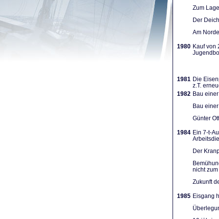
Zum Lager
Der Deich
Am Norden
1980
Kauf von 
Jugendboo
1981
Die Eisen
z.T. erneu
1982
Bau einer
Bau einer
Günter Ot
1984
Ein 7-t-A
Arbeits­d
Der Kranpl
Bemühunge
nicht zum 
Zukunft d
1985
Eisgang h
Überlegun