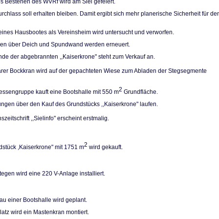
es Bestehen des WVRf wird am Siel gefeiert.
rchlass soll erhal­ten bleiben. Damit ergibt sich mehr planerische Sicherheit für de
eines Hausbootes als Vereinsheim wird unter­sucht und verworfen.
pen über Deich und Spundwand werden erneuert.
de der abgebrann­ten ,,Kaiserkrone" steht zum Verkauf an.
arer Bockkran wird auf der gepachteten Wiese zum Abladen der Stegsegmente
2
ressengruppe kauft eine Bootshalle mit 550 m
Grundfläche.
ngen über den Kauf des Grundstücks ,,Kaiser­krone" laufen.
szeitschrift ,,Sielinfo" erscheint erstmalig.
2
stück ,Kaiserkro­ne" mit 1751 m
wird gekauft.
egen wird eine 220 V-Anlage installiert.
u einer Bootshalle wird geplant.
atz wird ein Ma­stenkran montiert.