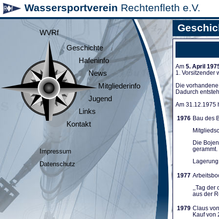
Wassersportverein
Rechtenfleth e.V.
Geschic
WVRf
Geschichte
Hafeninfo
Am
5. April 197
News
1. Vorsitzender
Mitgliederinfo
Die vorhandene A
Dadurch entsteh
Jugend
Am 31.12.1975 ha
Links
1976
Bau des B
Kontakt
Mitglieds
Die Bojen
gerammt. 
Impressum
Lagerung 
Datenschutz
1977
Arbeitsboo
,,Tag der
aus der Re
1979
Claus von
Kauf von 