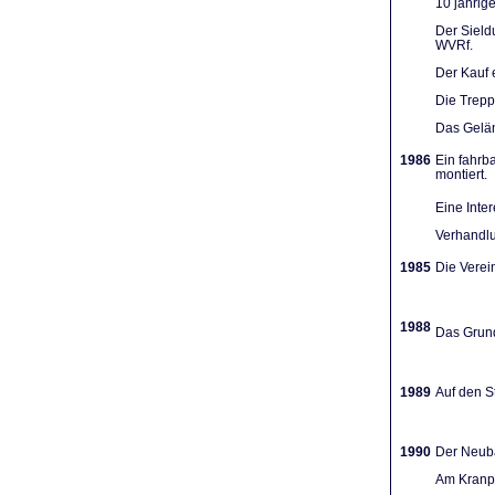
10 jährig
Der Sieldu
WVRf.
Der Kauf 
Die Trep
Das Gelän
1986
Ein fahrb
montiert.
Eine Inte
Verhandlu
1985
Die Verein
1988
Das Grund
1989
Auf den St
1990
Der Neuba
Am Kranpl