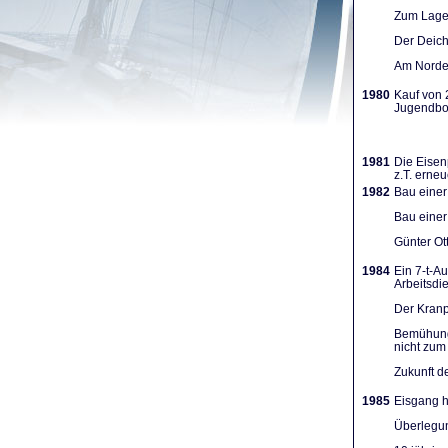
Zum Lager
Der Deich
Am Norden
1980
Kauf von 
Jugendboo
1981
Die Eisen
z.T. erneu
1982
Bau einer
Bau einer
Günter Ot
1984
Ein 7-t-A
Arbeits­d
Der Kranpl
Bemühunge
nicht zum 
Zukunft d
1985
Eisgang h
Überlegun