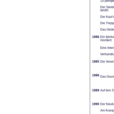
10 jährig
Der Sieldu
WVRf.
Der Kauf 
Die Trep
Das Gelän
1986
Ein fahrb
montiert.
Eine Inte
Verhandlu
1985
Die Verein
1988
Das Grund
1989
Auf den St
1990
Der Neuba
Am Kranpl