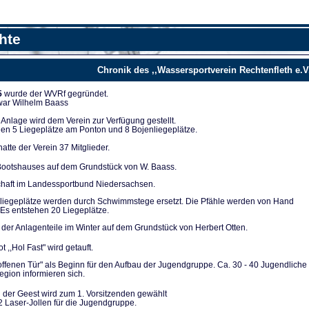
hte
Chronik des ,,Wassersportverein Rechtenfleth e.V
5
wurde der WVRf gegründet.
 war Wilhelm Baass
nla­ge wird dem Verein zur Verfügung ge­stellt.
en 5 Liegeplät­ze am Ponton und 8 Bojenliegeplätze.
tte der Verein 37 Mitglieder.
ootshauses auf dem Grundstück von W. Baass.
chaft im Landes­sportbund Niedersachsen.
liegeplätze werden durch Schwimmstege ersetzt. Die Pfähle werden von Hand
Es entstehen 20 Lie­geplätze.
der Anlagenteile im Winter auf dem Grundstück von Herbert Otten.
t ,,Hol Fast" wird getauft.
 offenen Tür" als Be­ginn für den Aufbau der Jugendgruppe. Ca. 30 - 40 Ju­gendliche
gion infor­mieren sich.
 der Geest wird zum 1. Vorsitzenden gewählt
2 Laser-Jollen für die Jugendgruppe.