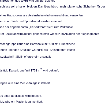
es Bestehen des WVRf wird am Siel gefeiert.
rchlass soll erhal­ten bleiben. Damit ergibt sich mehr planerische Sicherheit für de
eines Hausbootes als Vereinsheim wird unter­sucht und verworfen.
pen über Deich und Spundwand werden erneuert.
de der abgebrann­ten ,,Kaiserkrone" steht zum Verkauf an.
arer Bockkran wird auf der gepachteten Wiese zum Abladen der Stegsegmente
2
ressengruppe kauft eine Bootshalle mit 550 m
Grundfläche.
ngen über den Kauf des Grundstücks ,,Kaiser­krone" laufen.
szeitschrift ,,Sielinfo" erscheint erstmalig.
2
stück ,Kaiserkro­ne" mit 1751 m
wird gekauft.
egen wird eine 220 V-Anlage installiert.
u einer Bootshalle wird geplant.
atz wird ein Ma­stenkran montiert.