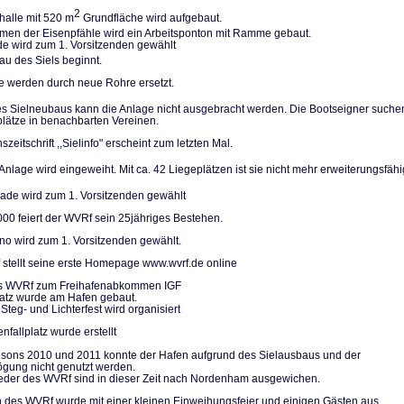
2
halle mit 520 m
Grundfläche wird aufgebaut.
n der Eisenpfäh­le wird ein Arbeitsponton mit Ramme gebaut.
de wird zum 1. Vorsitzenden gewählt
u des Siels be­ginnt.
le werden durch neue Rohre ersetzt.
 Sielneubaus kann die Anlage nicht ausgebracht werden. Die Bootseigner su­che
plätze in be­nachbarten Vereinen.
szeitschrift ,,Sielinfo" erscheint zum letzten Mal.
nlage wird einge­weiht. Mit ca. 42 Liegeplätzen ist sie nicht mehr erweiterungs­fähi
de wird zum 1. Vorsitzenden gewählt
000 feiert der WVRf sein 25jähriges Bestehen.
no wird zum 1. Vorsitzenden gewählt.
stellt seine erste Homepage www.wvrf.de online
des WVRf zum Freihafenabkommen IGF
platz wurde am Hafen gebaut.
Steg- und Lichterfest wird organisiert
nfallplatz wurde erstellt
isons 2010 und 2011 konnte der Hafen aufgrund des Sielausbaus und der
gung nicht genutzt werden.
ieder des WVRf sind in dieser Zeit nach Nordenham ausgewichen.
 des WVRf wurde mit einer kleinen Einweihungsfeier und einigen Gästen aus