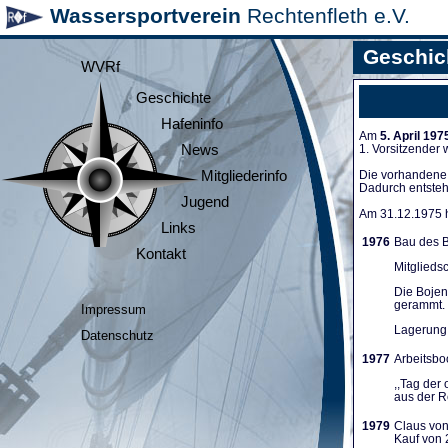
Wassersportverein
Rechtenfleth e.V.
Geschic
WVRf
Geschichte
Hafeninfo
Am
5. April 197
News
1. Vorsitzender
Mitgliederinfo
Die vorhandene A
Dadurch entsteh
Jugend
Am 31.12.1975 ha
Links
1976
Bau des B
Kontakt
Mitglieds
Die Bojen
gerammt. 
Impressum
Lagerung 
Datenschutz
1977
Arbeitsboo
,,Tag der
aus der Re
1979
Claus von
Kauf von 