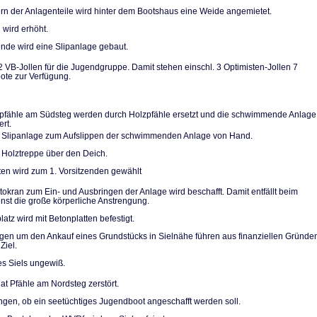
n der Anlagentei­le wird hinter dem Bootshaus eine Weide angemietet.
 wird erhöht.
de wird eine Slip­anlage gebaut.
2 VB-Jollen für die Jugendgruppe. Damit stehen einschl. 3 Optimi­sten-Jollen 7
te zur Verfügung.
pfähle am Südsteg werden durch Holzpfähle ersetzt und die schwimmende Anlage
ert.
 Slipanlage zum Aufslippen der schwimmenden Anlage von Hand.
 Holztreppe über den Deich.
ten wird zum 1. Vorsitzenden gewählt
utokran zum Ein- und Ausbringen der Anlage wird beschafft. Damit entfällt beim
ienst die große körperliche Anstrengung.
atz wird mit Be­tonplatten befestigt.
n um den Ankauf eines Grundstücks in Sielnähe führen aus finanziellen Grün­de
Ziel.
es Siels ungewiß.
at Pfähle am Nordsteg zerstört.
gen, ob ein see­tüchtiges Jugendboot ange­schafft werden soll.