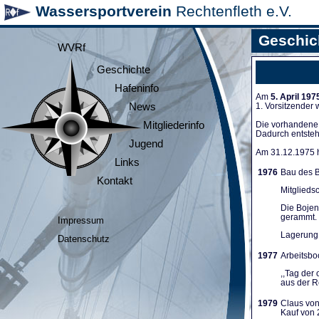
Wassersportverein
Rechtenfleth e.V.
Geschic
WVRf
Geschichte
Hafeninfo
Am
5. April 197
News
1. Vorsitzender
Mitgliederinfo
Die vorhandene A
Dadurch entsteh
Jugend
Am 31.12.1975 ha
Links
1976
Bau des B
Kontakt
Mitglieds
Die Bojen
gerammt. 
Impressum
Lagerung 
Datenschutz
1977
Arbeitsboo
,,Tag der
aus der Re
1979
Claus von
Kauf von 