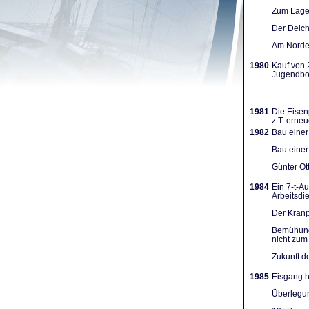
Zum Lager
Der Deich
Am Norden
1980
Kauf von 
Jugendboo
1981
Die Eisen
z.T. erneu
1982
Bau einer
Bau einer
Günter Ot
1984
Ein 7-t-A
Arbeits­d
Der Kranpl
Bemühunge
nicht zum 
Zukunft d
1985
Eisgang h
Überlegun