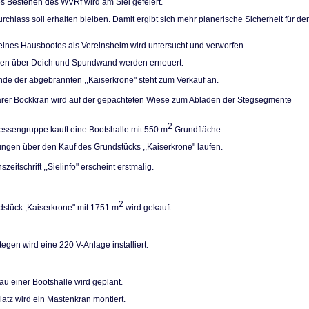
es Bestehen des WVRf wird am Siel gefeiert.
rchlass soll erhal­ten bleiben. Damit ergibt sich mehr planerische Sicherheit für de
eines Hausbootes als Vereinsheim wird unter­sucht und verworfen.
pen über Deich und Spundwand werden erneuert.
de der abgebrann­ten ,,Kaiserkrone" steht zum Verkauf an.
arer Bockkran wird auf der gepachteten Wiese zum Abladen der Stegsegmente
2
ressengruppe kauft eine Bootshalle mit 550 m
Grundfläche.
ngen über den Kauf des Grundstücks ,,Kaiser­krone" laufen.
szeitschrift ,,Sielinfo" erscheint erstmalig.
2
stück ,Kaiserkro­ne" mit 1751 m
wird gekauft.
egen wird eine 220 V-Anlage installiert.
u einer Bootshalle wird geplant.
atz wird ein Ma­stenkran montiert.