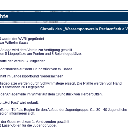
hte
Chronik des ,,Wassersportverein Rechtenfleth e.V
5
wurde der WVRf gegründet.
 war Wilhelm Baass
nla­ge wird dem Verein zur Verfügung ge­stellt.
en 5 Liegeplät­ze am Ponton und 8 Bojenliegeplätze.
tte der Verein 37 Mitglieder.
ootshauses auf dem Grundstück von W. Baass.
chaft im Landes­sportbund Niedersachsen.
liegeplätze werden durch Schwimmstege ersetzt. Die Pfähle werden von Hand
Es entstehen 20 Lie­geplätze.
der Anlagenteile im Winter auf dem Grundstück von Herbert Otten.
t ,,Hol Fast" wird getauft.
 offenen Tür" als Be­ginn für den Aufbau der Jugendgruppe. Ca. 30 - 40 Ju­gendliche
gion infor­mieren sich.
 der Geest wird zum 1. Vorsitzenden gewählt
2 Laser-Jollen für die Jugendgruppe.