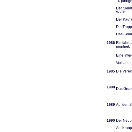
10 jährig
Der Sieldu
WVRf.
Der Kauf 
Die Trep
Das Gelän
1986
Ein fahrb
montiert.
Eine Inte
Verhandlu
1985
Die Verein
1988
Das Grund
1989
Auf den St
1990
Der Neuba
Am Kranpl