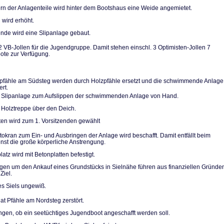
n der Anlagentei­le wird hinter dem Bootshaus eine Weide angemietet.
 wird erhöht.
de wird eine Slip­anlage gebaut.
2 VB-Jollen für die Jugendgruppe. Damit stehen einschl. 3 Optimi­sten-Jollen 7
te zur Verfügung.
pfähle am Südsteg werden durch Holzpfähle ersetzt und die schwimmende Anlage
ert.
 Slipanlage zum Aufslippen der schwimmenden Anlage von Hand.
 Holztreppe über den Deich.
ten wird zum 1. Vorsitzenden gewählt
utokran zum Ein- und Ausbringen der Anlage wird beschafft. Damit entfällt beim
ienst die große körperliche Anstrengung.
atz wird mit Be­tonplatten befestigt.
n um den Ankauf eines Grundstücks in Sielnähe führen aus finanziellen Grün­de
Ziel.
es Siels ungewiß.
at Pfähle am Nordsteg zerstört.
gen, ob ein see­tüchtiges Jugendboot ange­schafft werden soll.