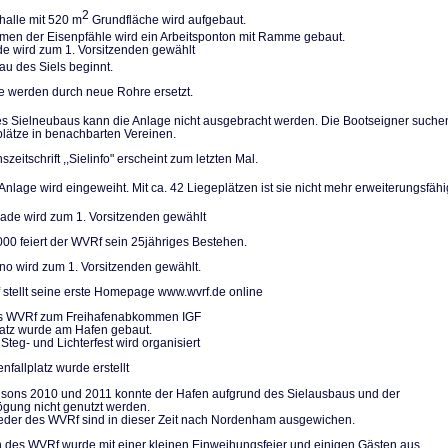
2
halle mit 520 m
Grundfläche wird aufgebaut.
n der Eisenpfäh­le wird ein Arbeitsponton mit Ramme gebaut.
de wird zum 1. Vorsitzenden gewählt
u des Siels be­ginnt.
le werden durch neue Rohre ersetzt.
 Sielneubaus kann die Anlage nicht ausgebracht werden. Die Bootseigner su­che
plätze in be­nachbarten Vereinen.
szeitschrift ,,Sielinfo" erscheint zum letzten Mal.
nlage wird einge­weiht. Mit ca. 42 Liegeplätzen ist sie nicht mehr erweiterungs­fähi
de wird zum 1. Vorsitzenden gewählt
000 feiert der WVRf sein 25jähriges Bestehen.
no wird zum 1. Vorsitzenden gewählt.
stellt seine erste Homepage www.wvrf.de online
des WVRf zum Freihafenabkommen IGF
platz wurde am Hafen gebaut.
Steg- und Lichterfest wird organisiert
nfallplatz wurde erstellt
isons 2010 und 2011 konnte der Hafen aufgrund des Sielausbaus und der
gung nicht genutzt werden.
ieder des WVRf sind in dieser Zeit nach Nordenham ausgewichen.
 des WVRf wurde mit einer kleinen Einweihungsfeier und einigen Gästen aus