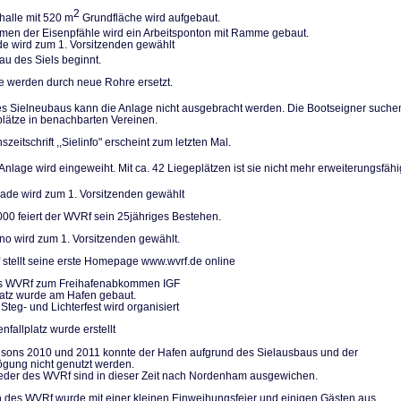
2
halle mit 520 m
Grundfläche wird aufgebaut.
n der Eisenpfäh­le wird ein Arbeitsponton mit Ramme gebaut.
de wird zum 1. Vorsitzenden gewählt
u des Siels be­ginnt.
le werden durch neue Rohre ersetzt.
 Sielneubaus kann die Anlage nicht ausgebracht werden. Die Bootseigner su­che
plätze in be­nachbarten Vereinen.
szeitschrift ,,Sielinfo" erscheint zum letzten Mal.
nlage wird einge­weiht. Mit ca. 42 Liegeplätzen ist sie nicht mehr erweiterungs­fähi
de wird zum 1. Vorsitzenden gewählt
000 feiert der WVRf sein 25jähriges Bestehen.
no wird zum 1. Vorsitzenden gewählt.
stellt seine erste Homepage www.wvrf.de online
des WVRf zum Freihafenabkommen IGF
platz wurde am Hafen gebaut.
Steg- und Lichterfest wird organisiert
nfallplatz wurde erstellt
isons 2010 und 2011 konnte der Hafen aufgrund des Sielausbaus und der
gung nicht genutzt werden.
ieder des WVRf sind in dieser Zeit nach Nordenham ausgewichen.
 des WVRf wurde mit einer kleinen Einweihungsfeier und einigen Gästen aus