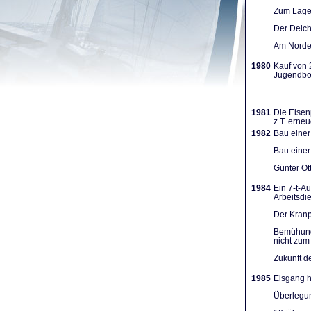
Zum Lager
Der Deich
Am Norden
1980
Kauf von 
Jugendboo
1981
Die Eisen
z.T. erneu
1982
Bau einer
Bau einer
Günter Ot
1984
Ein 7-t-A
Arbeits­d
Der Kranpl
Bemühunge
nicht zum 
Zukunft d
1985
Eisgang h
Überlegun