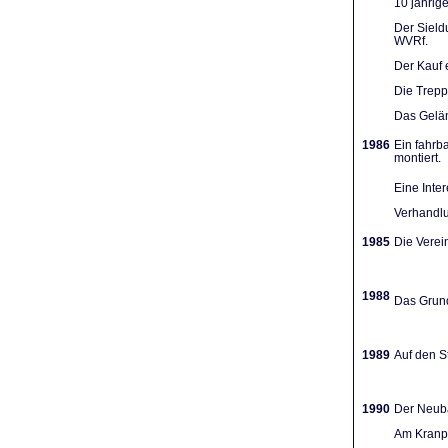
10 jährig
Der Sieldu
WVRf.
Der Kauf 
Die Trep
Das Gelän
1986
Ein fahrb
montiert.
Eine Inte
Verhandlu
1985
Die Verein
1988
Das Grund
1989
Auf den St
1990
Der Neuba
Am Kranpl