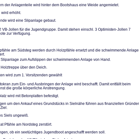
n der Anlagentei­le wird hinter dem Bootshaus eine Weide angemietet.
 wird erhöht.
de wird eine Slip­anlage gebaut.
2 VB-Jollen für die Jugendgruppe. Damit stehen einschl. 3 Optimi­sten-Jollen 7
te zur Verfügung.
pfähle am Südsteg werden durch Holzpfähle ersetzt und die schwimmende Anlage
ert.
 Slipanlage zum Aufslippen der schwimmenden Anlage von Hand.
 Holztreppe über den Deich.
ten wird zum 1. Vorsitzenden gewählt
utokran zum Ein- und Ausbringen der Anlage wird beschafft. Damit entfällt beim
ienst die große körperliche Anstrengung.
atz wird mit Be­tonplatten befestigt.
n um den Ankauf eines Grundstücks in Sielnähe führen aus finanziellen Grün­de
Ziel.
es Siels ungewiß.
at Pfähle am Nordsteg zerstört.
gen, ob ein see­tüchtiges Jugendboot ange­schafft werden soll.