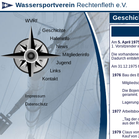
Wassersportverein
Rechtenfleth e.V.
Geschic
WVRf
Geschichte
Hafeninfo
Am
5. April 197
News
1. Vorsitzender
Mitgliederinfo
Die vorhandene A
Dadurch entsteh
Jugend
Am 31.12.1975 ha
Links
1976
Bau des B
Kontakt
Mitglieds
Die Bojen
gerammt. 
Impressum
Lagerung 
Datenschutz
1977
Arbeitsboo
,,Tag der
aus der Re
1979
Claus von
Kauf von 