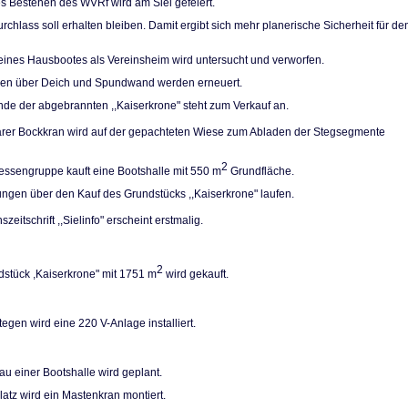
es Bestehen des WVRf wird am Siel gefeiert.
rchlass soll erhal­ten bleiben. Damit ergibt sich mehr planerische Sicherheit für de
eines Hausbootes als Vereinsheim wird unter­sucht und verworfen.
pen über Deich und Spundwand werden erneuert.
de der abgebrann­ten ,,Kaiserkrone" steht zum Verkauf an.
arer Bockkran wird auf der gepachteten Wiese zum Abladen der Stegsegmente
2
ressengruppe kauft eine Bootshalle mit 550 m
Grundfläche.
ngen über den Kauf des Grundstücks ,,Kaiser­krone" laufen.
szeitschrift ,,Sielinfo" erscheint erstmalig.
2
stück ,Kaiserkro­ne" mit 1751 m
wird gekauft.
egen wird eine 220 V-Anlage installiert.
u einer Bootshalle wird geplant.
atz wird ein Ma­stenkran montiert.