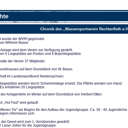
hte
Chronik des ,,Wassersportverein Rechtenfleth e.V
5
wurde der WVRf gegründet.
 war Wilhelm Baass
nla­ge wird dem Verein zur Verfügung ge­stellt.
en 5 Liegeplät­ze am Ponton und 8 Bojenliegeplätze.
tte der Verein 37 Mitglieder.
ootshauses auf dem Grundstück von W. Baass.
chaft im Landes­sportbund Niedersachsen.
liegeplätze werden durch Schwimmstege ersetzt. Die Pfähle werden von Hand
Es entstehen 20 Lie­geplätze.
der Anlagenteile im Winter auf dem Grundstück von Herbert Otten.
t ,,Hol Fast" wird getauft.
 offenen Tür" als Be­ginn für den Aufbau der Jugendgruppe. Ca. 30 - 40 Ju­gendliche
gion infor­mieren sich.
 der Geest wird zum 1. Vorsitzenden gewählt
2 Laser-Jollen für die Jugendgruppe.