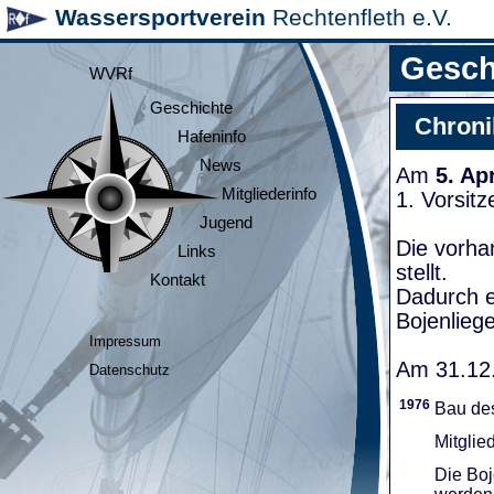
Wassersportverein
Rechtenfleth e.V.
Gesch
WVRf
Geschichte
Chroni
Hafeninfo
News
Am
5. Ap
Mitgliederinfo
1. Vorsit
Jugend
Die vorha
Links
stellt.
Kontakt
Dadurch e
Bojenliege
Impressum
Am 31.12.
Datenschutz
1976
Bau de
Mitglie
Die Boj