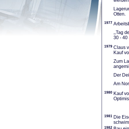
werden 
Lagerun
Otten.
1977
Arbeitsb
,,Tag d
30 - 40
1979
Claus v
Kauf vo
Zum Lag
angemie
Der Dei
Am Nord
1980
Kauf vo
Optimi­
1981
Die Eis
schwimm
1982
Bau ei