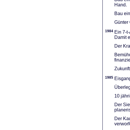
Hand.
Bau ein
Günter 
1984
Ein 7-t
Damit e
Der Kra
Bemühu
finanzi
Zukunft
1985
Eisgang
Überleg
10 jähr
Der Sie
planeri
Der Kau
verworf