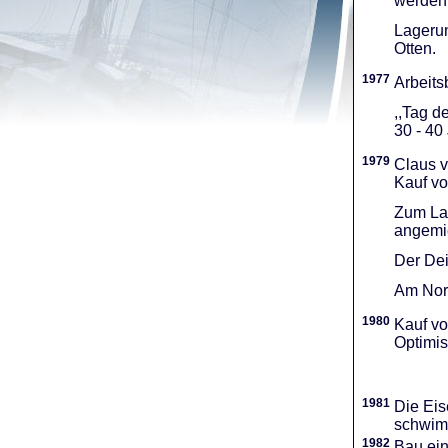
werden 
Lagerun
Otten.
1977
Arbeitsb
,,Tag d
30 - 40
1979
Claus v
Kauf vo
Zum Lag
angemie
Der Dei
Am Nord
1980
Kauf vo
Optimi­
1981
Die Eis
schwimm
1982
Bau ei