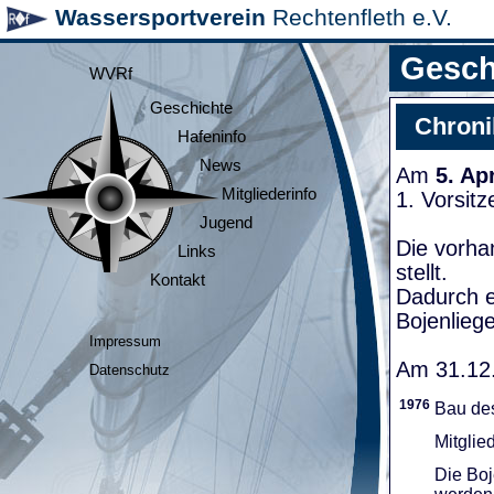
Wassersportverein
Rechtenfleth e.V.
Gesch
WVRf
Geschichte
Chroni
Hafeninfo
News
Am
5. Ap
Mitgliederinfo
1. Vorsit
Jugend
Die vorha
Links
stellt.
Kontakt
Dadurch e
Bojenliege
Impressum
Am 31.12.
Datenschutz
1976
Bau de
Mitglie
Die Boj