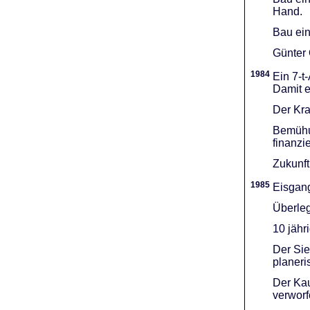
Hand.
Bau ein
Günter 
1984
Ein 7-t
Damit e
Der Kra
Bemühu
finanzi
Zukunft
1985
Eisgang
Überleg
10 jähr
Der Sie
planeri
Der Kau
verworf