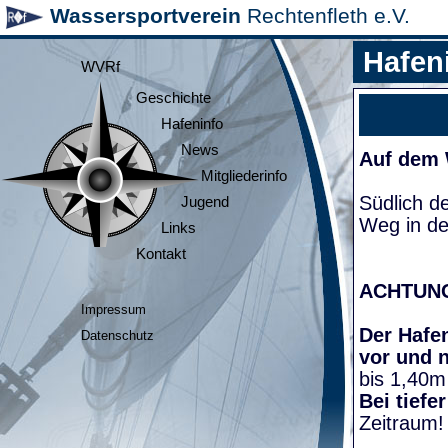
Wassersportverein
Rechtenfleth e.V.
Hafen
WVRf
Geschichte
Hafeninfo
News
Auf dem
Mitgliederinfo
Südlich d
Jugend
Weg in de
Links
Kontakt
ACHTUN
Impressum
Der Hafen
Datenschutz
vor und 
bis 1,40m
Bei tiefe
Zeitraum