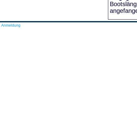
Bootslän
angefang
Anmeldung