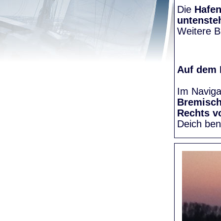
Die
Hafen
untenste
Weitere Bi
Auf dem
Im Naviga
Bremisc
Rechts v
Deich be