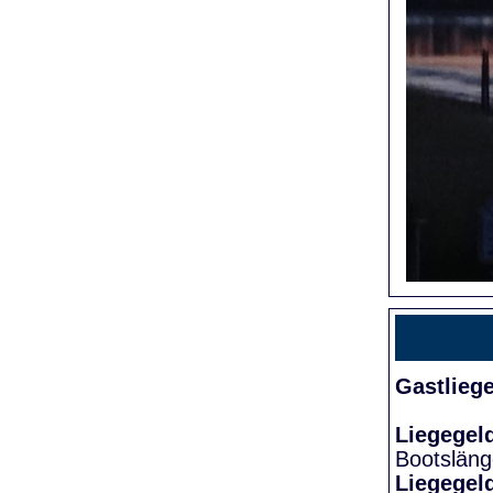
Gastlieg
Liegegel
Bootslän
Liegegel