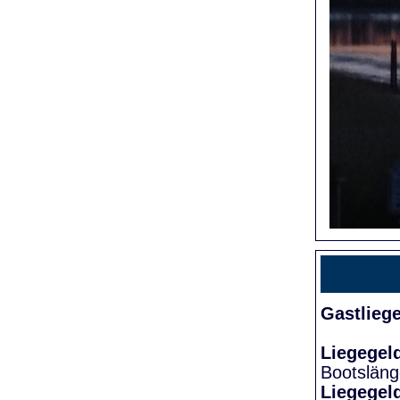
Gastlieg
Liegegel
Bootslän
Liegegel