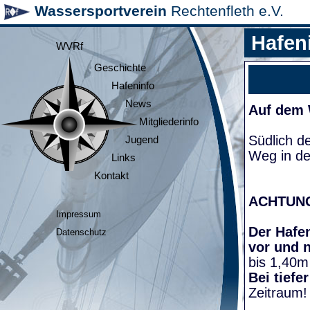
Wassersportverein
Rechtenfleth e.V.
Hafen
WVRf
Geschichte
Hafeninfo
News
Auf dem
Mitgliederinfo
Südlich d
Jugend
Weg in de
Links
Kontakt
ACHTUN
Impressum
Der Hafen
Datenschutz
vor und 
bis 1,40m
Bei tiefe
Zeitraum