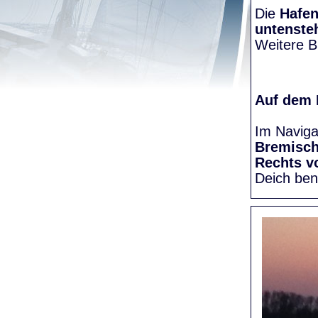
Die
Hafen
untenste
Weitere Bi
Auf dem
Im Naviga
Bremisc
Rechts v
Deich be