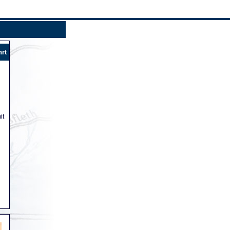
hrt
it