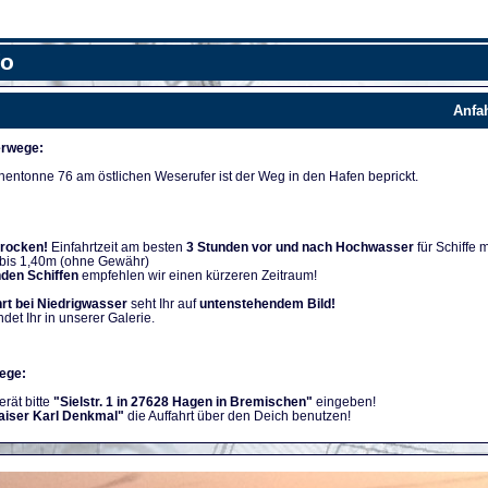
fo
Anfa
rwege:
nentonne 76 am östlichen Weserufer ist der Weg in den Hafen beprickt.
trocken!
Einfahrtzeit am besten
3 Stunden vor und nach Hochwasser
für Schiffe m
 bis 1,40m (ohne Gewähr)
nden Schiffen
empfehlen wir einen kürzeren Zeitraum!
rt bei Niedrigwasser
seht Ihr auf
untenstehendem Bild!
ndet Ihr in unserer Galerie.
ege:
rät bitte
"Sielstr. 1 in 27628 Hagen in Bremischen"
eingeben!
aiser Karl Denkmal"
die Auffahrt über den Deich benutzen!