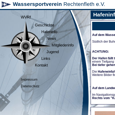
Wassersportverein
Rechtenfleth e.V.
Hafenin
WVRf
Geschichte
Hafeninfo
Auf dem Wasse
News
Südlich der Buh
Mitgliederinfo
Jugend
ACHTUNG:
Links
Der Hafen fällt 
einem Tiefgang
Kontakt
Bei tiefer gehe
Die
Hafeneinfah
Weitere Bilder fi
Impressum
Datenschutz
Auf dem Landw
Im Navigationsge
Rechts vom "K