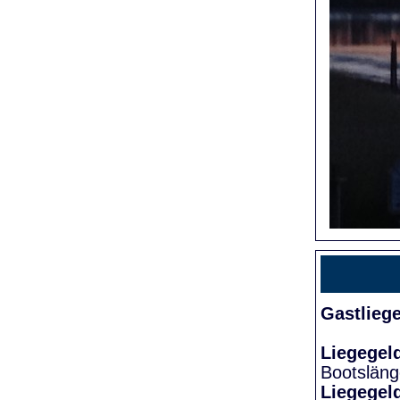
Gastlieg
Liegegel
Bootslän
Liegegel