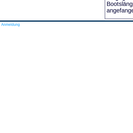
Bootslän
angefang
Anmeldung