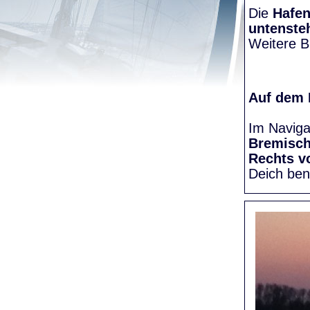
Die
Hafen
untenste
Weitere Bi
Auf dem
Im Naviga
Bremisc
Rechts v
Deich be