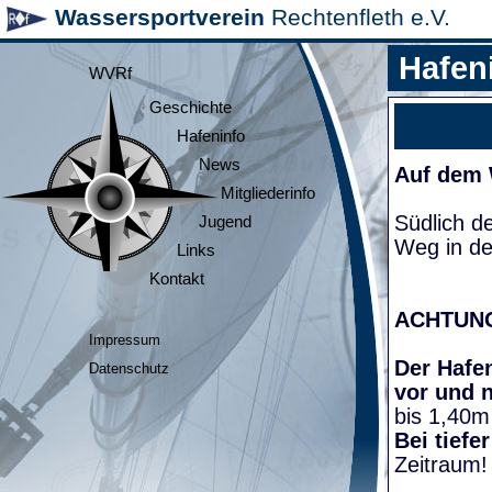
Wassersportverein
Rechtenfleth e.V.
Hafen
WVRf
Geschichte
Hafeninfo
News
Auf dem
Mitgliederinfo
Südlich d
Jugend
Weg in de
Links
Kontakt
ACHTUN
Impressum
Der Hafen
Datenschutz
vor und 
bis 1,40m
Bei tiefe
Zeitraum