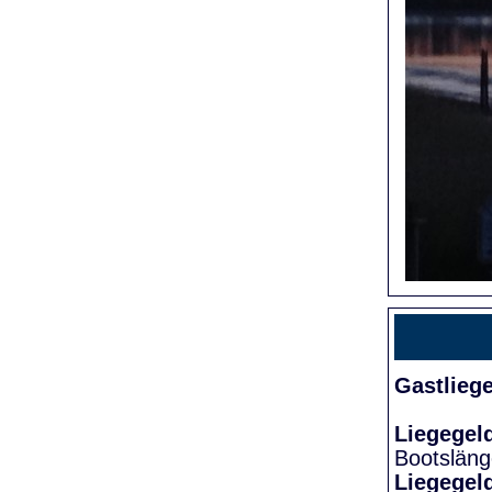
Gastlieg
Liegegel
Bootslän
Liegegel