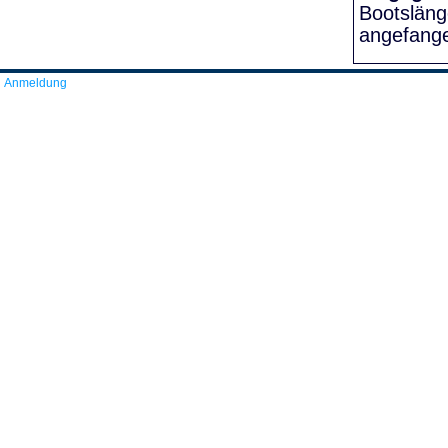
Bootslän
angefang
Anmeldung