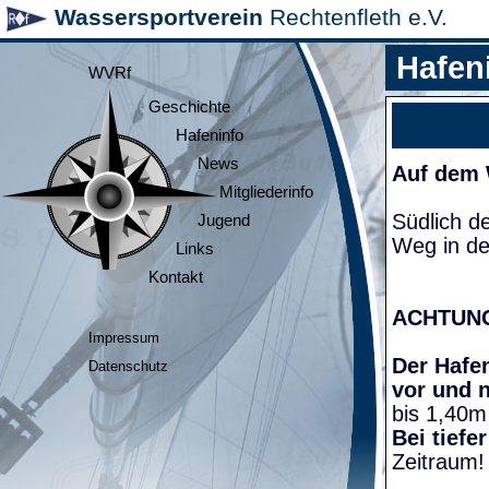
Wassersportverein
Rechtenfleth e.V.
Hafen
WVRf
Geschichte
Hafeninfo
News
Auf dem
Mitgliederinfo
Südlich d
Jugend
Weg in de
Links
Kontakt
ACHTUN
Impressum
Der Hafen
Datenschutz
vor und 
bis 1,40m
Bei tiefe
Zeitraum