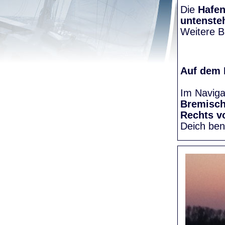
Die
Hafen
untenste
Weitere Bi
Auf dem
Im Naviga
Bremisc
Rechts v
Deich be