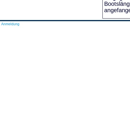
Bootslän
angefang
Anmeldung