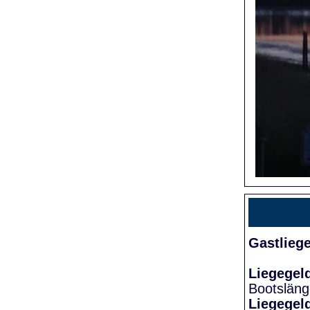
Gastlieg
Liegegel
Bootslän
Liegegel