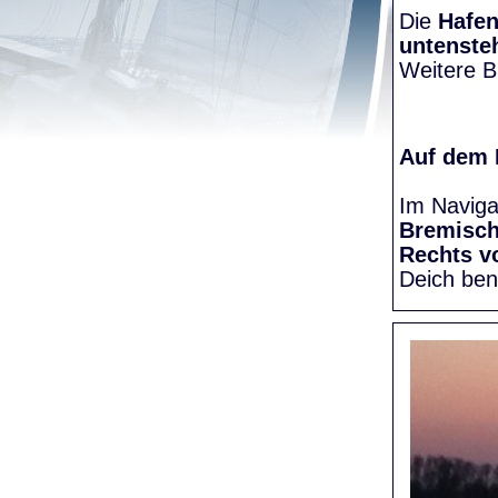
Die
Hafen
untenste
Weitere Bi
Auf dem
Im Naviga
Bremisc
Rechts v
Deich be