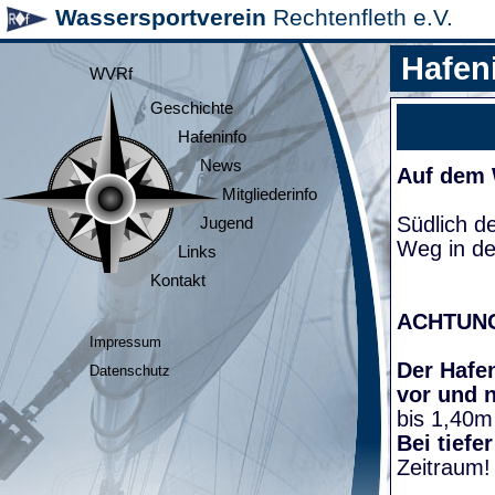
Wassersportverein
Rechtenfleth e.V.
Hafen
WVRf
Geschichte
Hafeninfo
News
Auf dem
Mitgliederinfo
Südlich d
Jugend
Weg in de
Links
Kontakt
ACHTUN
Impressum
Der Hafen
Datenschutz
vor und 
bis 1,40m
Bei tiefe
Zeitraum