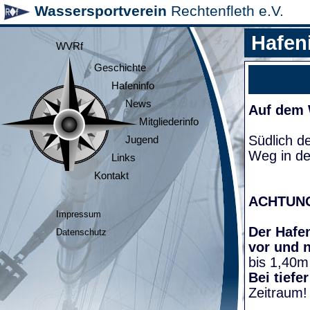
Wassersportverein
Rechtenfleth e.V.
Hafen
WVRf
Geschichte
Hafeninfo
News
Auf dem
Mitgliederinfo
Südlich d
Jugend
Weg in de
Links
Kontakt
ACHTUN
Impressum
Der Hafen
Datenschutz
vor und 
bis 1,40m
Bei tiefe
Zeitraum