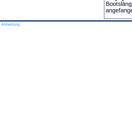
Bootslän
angefang
Anmeldung