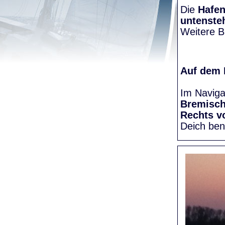
Die
Hafen
untenste
Weitere Bi
Auf dem
Im Naviga
Bremisc
Rechts v
Deich be