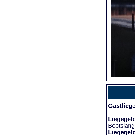
Gastlieg
Liegegel
Bootslän
Liegegel