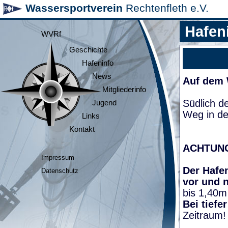
Wassersportverein
Rechtenfleth e.V.
Hafen
WVRf
Geschichte
Hafeninfo
News
Auf dem
Mitgliederinfo
Südlich d
Jugend
Weg in de
Links
Kontakt
ACHTUN
Impressum
Der Hafen
Datenschutz
vor und 
bis 1,40m
Bei tiefe
Zeitraum