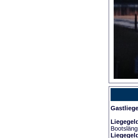
Gastlieg
Liegegel
Bootslän
Liegegel