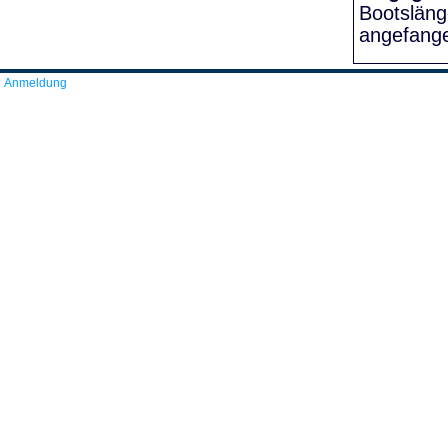
Bootslän
angefang
Anmeldung