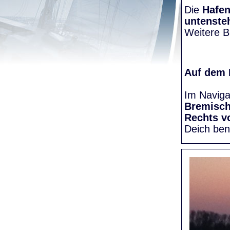
Die
Hafen
untenste
Weitere Bi
Auf dem
Im Naviga
Bremisc
Rechts v
Deich be