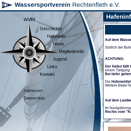
Wassersportverein
Rechtenfleth e.V.
Hafenin
WVRf
Geschichte
Hafeninfo
Auf dem Wasse
News
Südlich der Buh
Mitgliederinfo
Jugend
ACHTUNG:
Links
Der Hafen fällt 
einem Tiefgang
Kontakt
Bei tiefer gehe
Die
Hafeneinfah
Weitere Bilder fi
Impressum
Datenschutz
Auf dem Landw
Im Navigationsge
Rechts vom "K