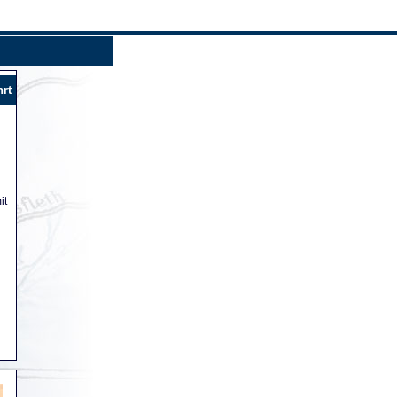
hrt
it