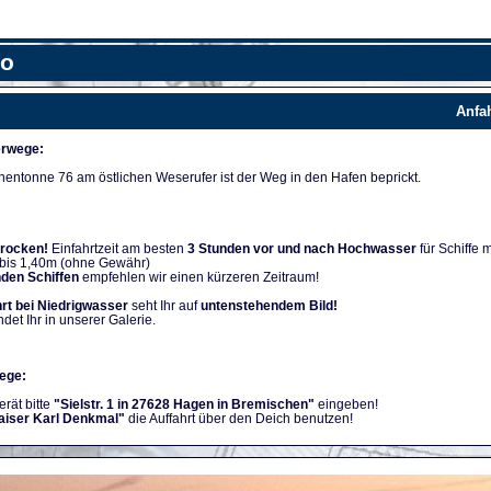
fo
Anfa
rwege:
nentonne 76 am östlichen Weserufer ist der Weg in den Hafen beprickt.
trocken!
Einfahrtzeit am besten
3 Stunden vor und nach Hochwasser
für Schiffe m
 bis 1,40m (ohne Gewähr)
nden Schiffen
empfehlen wir einen kürzeren Zeitraum!
rt bei Niedrigwasser
seht Ihr auf
untenstehendem Bild!
ndet Ihr in unserer Galerie.
ege:
rät bitte
"Sielstr. 1 in 27628 Hagen in Bremischen"
eingeben!
aiser Karl Denkmal"
die Auffahrt über den Deich benutzen!