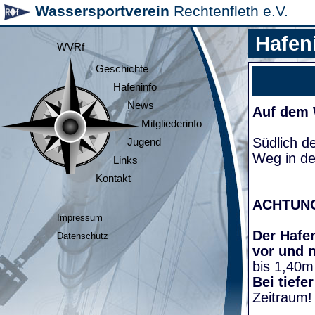
Wassersportverein
Rechtenfleth e.V.
Hafen
WVRf
Geschichte
Hafeninfo
News
Auf dem
Mitgliederinfo
Südlich d
Jugend
Weg in de
Links
Kontakt
ACHTUN
Impressum
Der Hafen
Datenschutz
vor und 
bis 1,40m
Bei tiefe
Zeitraum