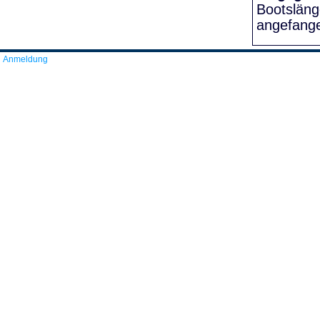
Bootslän
angefang
Anmeldung