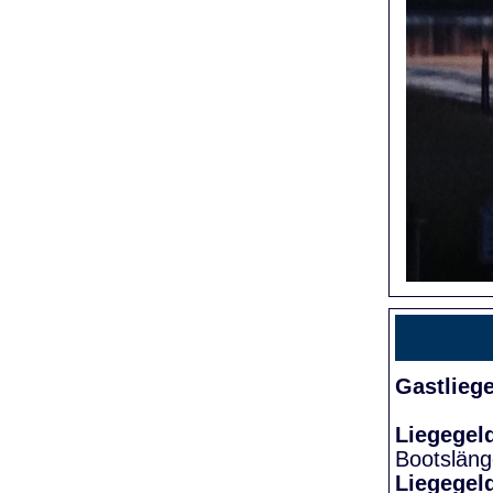
Gastlieg
Liegegel
Bootslän
Liegegel