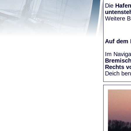
Die
Hafen
untenste
Weitere Bi
Auf dem
Im Naviga
Bremisc
Rechts v
Deich be