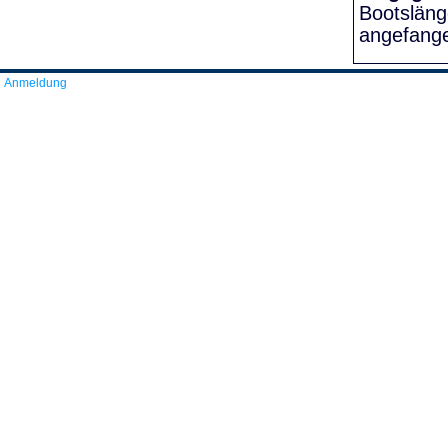
Bootslän
angefang
Anmeldung