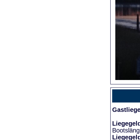
Gastlieg
Liegegel
Bootslän
Liegegel