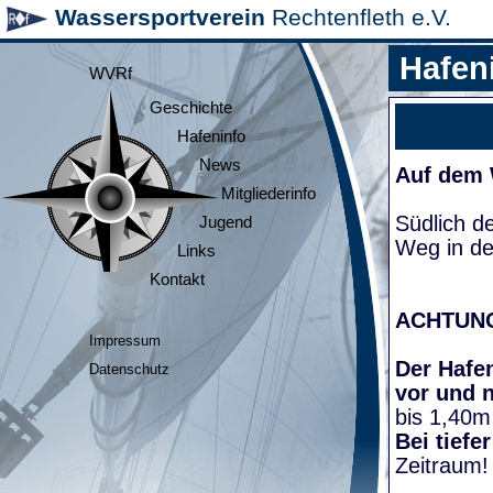
Wassersportverein
Rechtenfleth e.V.
Hafen
WVRf
Geschichte
Hafeninfo
News
Auf dem
Mitgliederinfo
Südlich d
Jugend
Weg in de
Links
Kontakt
ACHTUN
Impressum
Der Hafen
Datenschutz
vor und 
bis 1,40m
Bei tiefe
Zeitraum