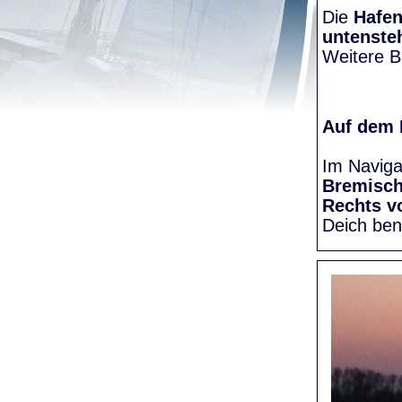
Die
Hafen
untenste
Weitere Bi
Auf dem
Im Naviga
Bremisc
Rechts v
Deich be