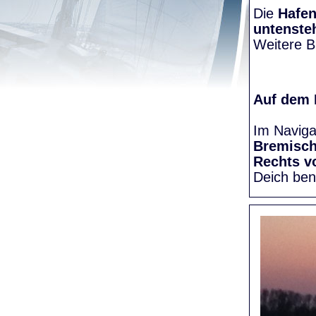
Die
Hafen
untenste
Weitere Bi
Auf dem
Im Naviga
Bremisc
Rechts v
Deich be