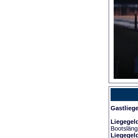
Gastlieg
Liegegel
Bootslän
Liegegel