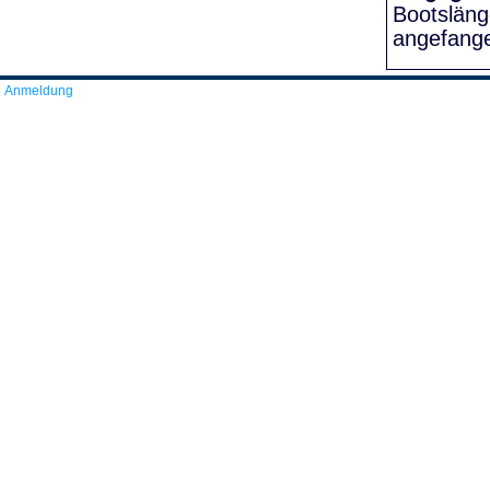
Bootslän
angefang
Anmeldung