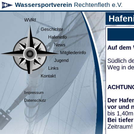
Wassersportverein
Rechtenfleth e.V.
Hafen
WVRf
Geschichte
Hafeninfo
News
Auf dem
Mitgliederinfo
Südlich d
Jugend
Weg in de
Links
Kontakt
ACHTUN
Impressum
Der Hafen
Datenschutz
vor und 
bis 1,40m
Bei tiefe
Zeitraum