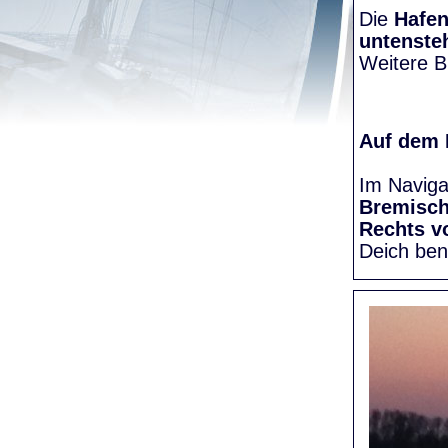
Die
Hafen
untenste
Weitere Bi
Auf dem
Im Naviga
Bremisc
Rechts v
Deich be