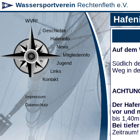
Wassersportverein
Rechtenfleth e.V.
Hafen
WVRf
Geschichte
Hafeninfo
News
Auf dem
Mitgliederinfo
Südlich d
Jugend
Weg in de
Links
Kontakt
ACHTUN
Impressum
Der Hafen
Datenschutz
vor und 
bis 1,40m
Bei tiefe
Zeitraum