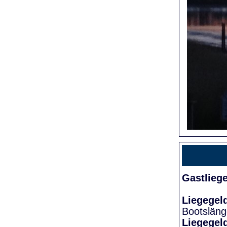
Gastlieg
Liegegel
Bootslän
Liegegel