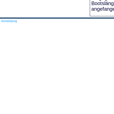
Bootslän
angefang
Anmeldung