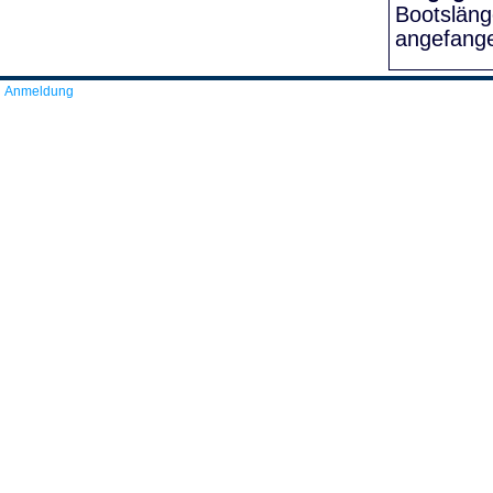
Bootslän
angefang
Anmeldung