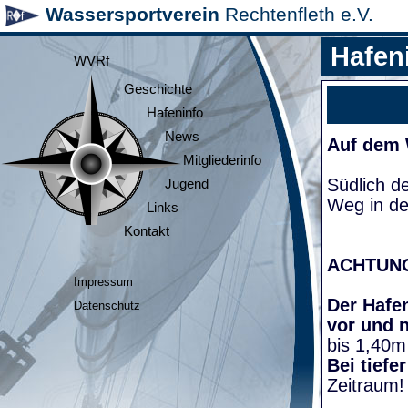
Wassersportverein
Rechtenfleth e.V.
Hafen
WVRf
Geschichte
Hafeninfo
News
Auf dem
Mitgliederinfo
Südlich d
Jugend
Weg in de
Links
Kontakt
ACHTUN
Impressum
Der Hafen
Datenschutz
vor und 
bis 1,40m
Bei tiefe
Zeitraum