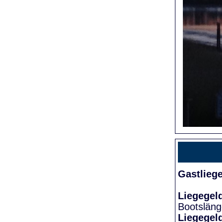
Gastlieg
Liegegel
Bootslän
Liegegel