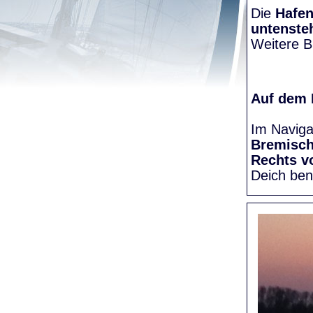
Die
Hafen
untenste
Weitere Bi
Auf dem
Im Naviga
Bremisc
Rechts v
Deich be