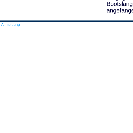
Bootslän
angefang
Anmeldung