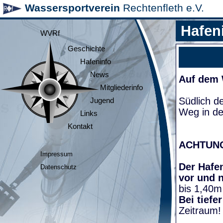
Wassersportverein
Rechtenfleth e.V.
Hafen
WVRf
Geschichte
Hafeninfo
News
Auf dem
Mitgliederinfo
Südlich d
Jugend
Weg in de
Links
Kontakt
ACHTUN
Impressum
Der Hafen
Datenschutz
vor und 
bis 1,40m
Bei tiefe
Zeitraum