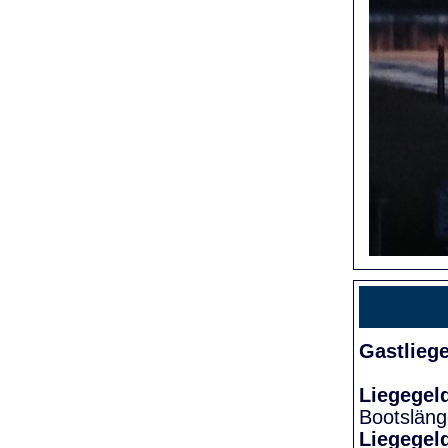
Gastlieg
Liegegel
Bootslän
Liegegel