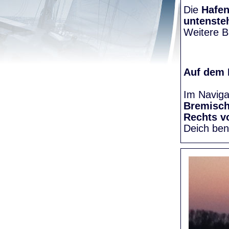
Die
Hafen
untenste
Weitere Bi
Auf dem
Im Naviga
Bremisc
Rechts v
Deich be