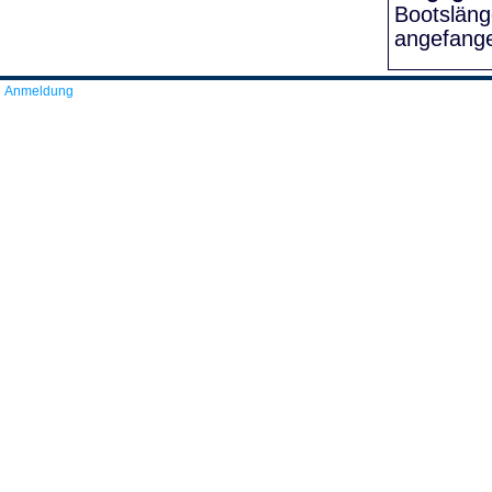
Bootslän
angefang
Anmeldung