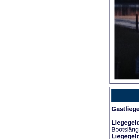
Gastlieg
Liegegel
Bootslän
Liegegel