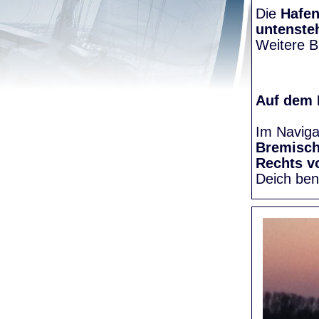
Die
Hafen
untenste
Weitere Bi
Auf dem
Im Naviga
Bremisc
Rechts v
Deich be