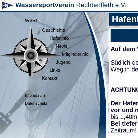
Wassersportverein
Rechtenfleth e.V.
Hafen
WVRf
Geschichte
Hafeninfo
News
Auf dem
Mitgliederinfo
Südlich d
Jugend
Weg in de
Links
Kontakt
ACHTUN
Impressum
Der Hafen
Datenschutz
vor und 
bis 1,40m
Bei tiefe
Zeitraum