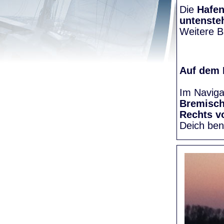
Die
Hafen
untenste
Weitere Bi
Auf dem
Im Naviga
Bremisc
Rechts v
Deich be