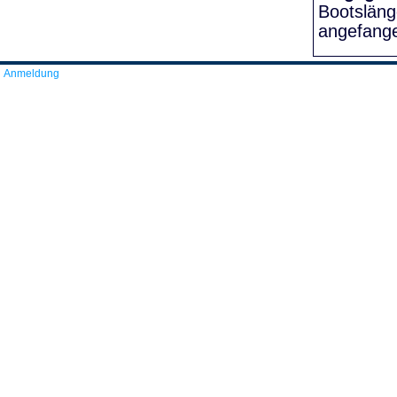
Bootslän
angefang
Anmeldung