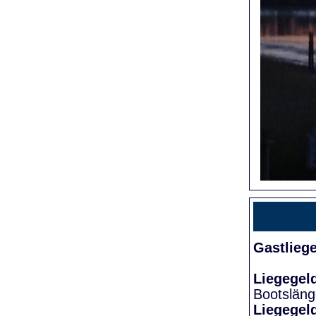
Gastlieg
Liegegel
Bootslän
Liegegel