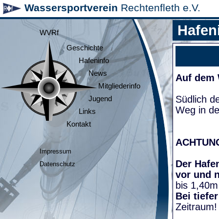
Wassersportverein
Rechtenfleth e.V.
Hafen
WVRf
Geschichte
Hafeninfo
News
Auf dem
Mitgliederinfo
Südlich d
Jugend
Weg in de
Links
Kontakt
ACHTUN
Impressum
Der Hafen
Datenschutz
vor und 
bis 1,40m
Bei tiefe
Zeitraum