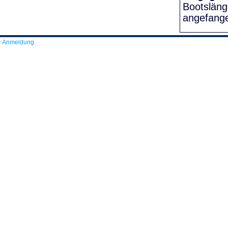
Bootslän
angefang
Anmeldung