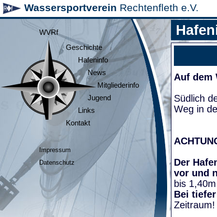
Wassersportverein
Rechtenfleth e.V.
Hafen
WVRf
Geschichte
Hafeninfo
News
Auf dem
Mitgliederinfo
Südlich d
Jugend
Weg in de
Links
Kontakt
ACHTUN
Impressum
Der Hafen
Datenschutz
vor und 
bis 1,40m
Bei tiefe
Zeitraum