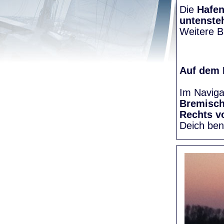
Die
Hafen
untenste
Weitere Bi
Auf dem
Im Naviga
Bremisc
Rechts v
Deich be