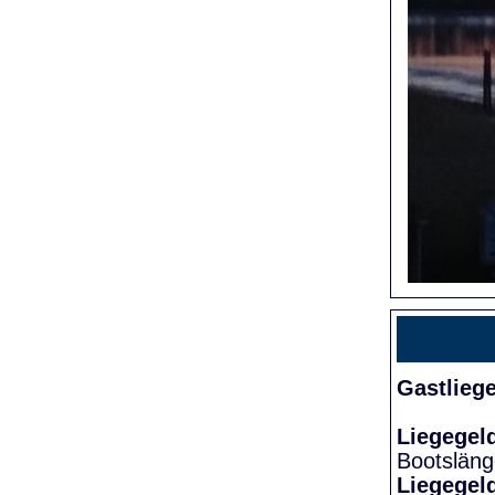
Gastlieg
Liegegel
Bootslän
Liegegel