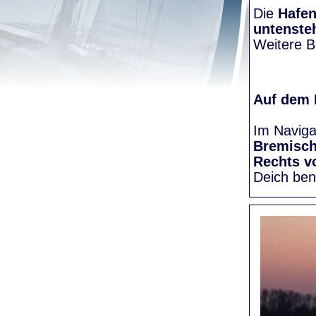
Die
Hafen
untenste
Weitere Bi
Auf dem
Im Naviga
Bremisc
Rechts v
Deich be