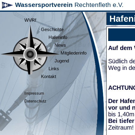
Wassersportverein
Rechtenfleth e.V.
Hafen
WVRf
Geschichte
Hafeninfo
News
Auf dem
Mitgliederinfo
Südlich d
Jugend
Weg in de
Links
Kontakt
ACHTUN
Impressum
Der Hafen
Datenschutz
vor und 
bis 1,40m
Bei tiefe
Zeitraum