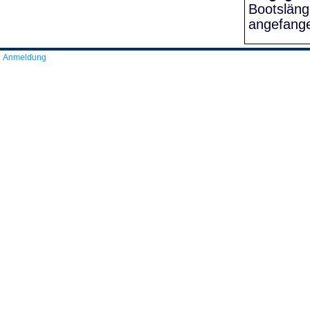
Bootslän
angefang
Anmeldung