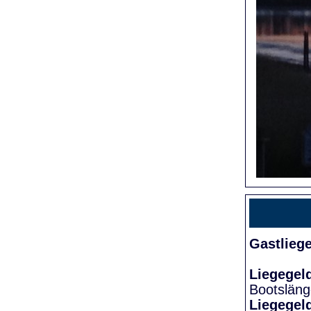
Gastlieg
Liegegel
Bootslän
Liegegel