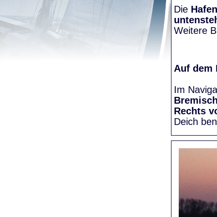
Die
Hafen
untenste
Weitere Bi
Auf dem
Im Naviga
Bremisc
Rechts v
Deich be