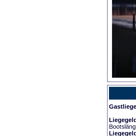
Gastlieg
Liegegel
Bootslän
Liegegel