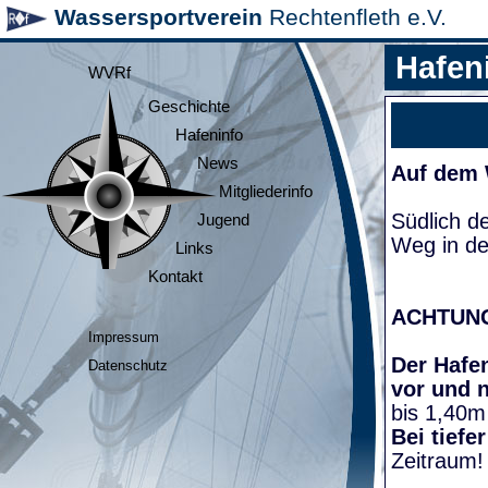
Wassersportverein
Rechtenfleth e.V.
Hafen
WVRf
Geschichte
Hafeninfo
News
Auf dem
Mitgliederinfo
Südlich d
Jugend
Weg in de
Links
Kontakt
ACHTUN
Impressum
Der Hafen
Datenschutz
vor und 
bis 1,40m
Bei tiefe
Zeitraum