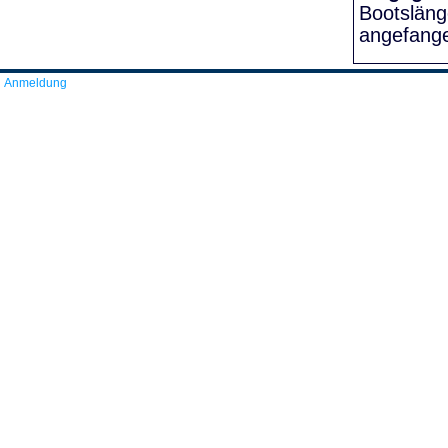
Bootslän
angefang
Anmeldung