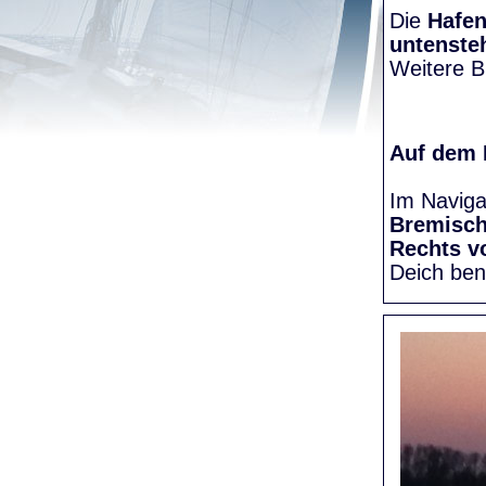
Die
Hafen
untenste
Weitere Bi
Auf dem
Im Naviga
Bremisc
Rechts v
Deich be