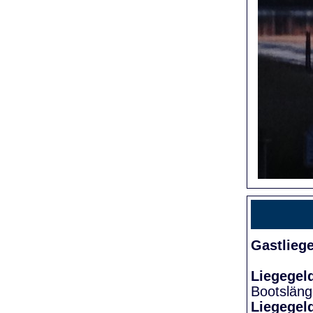
Gastlieg
Liegegel
Bootslän
Liegegel