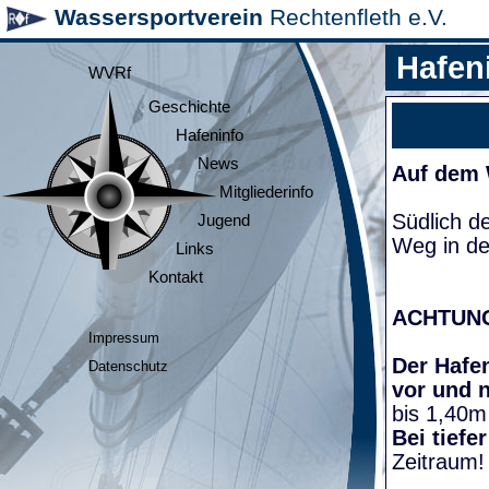
Wassersportverein
Rechtenfleth e.V.
Hafen
WVRf
Geschichte
Hafeninfo
News
Auf dem
Mitgliederinfo
Südlich d
Jugend
Weg in de
Links
Kontakt
ACHTUN
Impressum
Der Hafen
Datenschutz
vor und 
bis 1,40m
Bei tiefe
Zeitraum