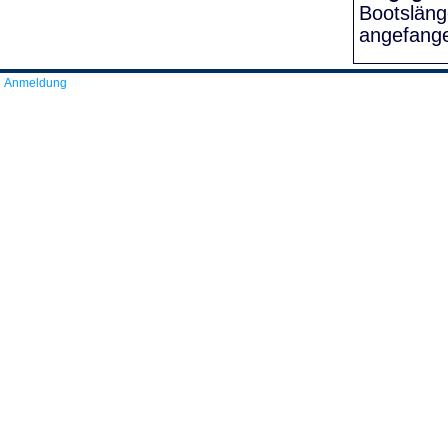
Bootslän
angefang
Anmeldung