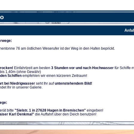
fo
Anfa
rwege:
nentonne 76 am östlichen Weserufer ist der Weg in den Hafen beprickt.
trocken!
Einfahrtzeit am besten
3 Stunden vor und nach Hochwasser
für Schiffe m
 bis 1,40m (ohne Gewähr)
nden Schiffen
empfehlen wir einen kürzeren Zeitraum!
rt bei Niedrigwasser
seht Ihr auf
untenstehendem Bild!
ndet Ihr in unserer Galerie.
ege:
rät bitte
"Sielstr. 1 in 27628 Hagen in Bremischen"
eingeben!
aiser Karl Denkmal"
die Auffahrt über den Deich benutzen!