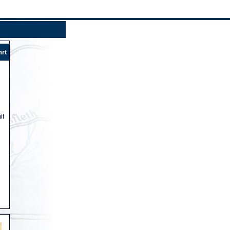
hrt
it