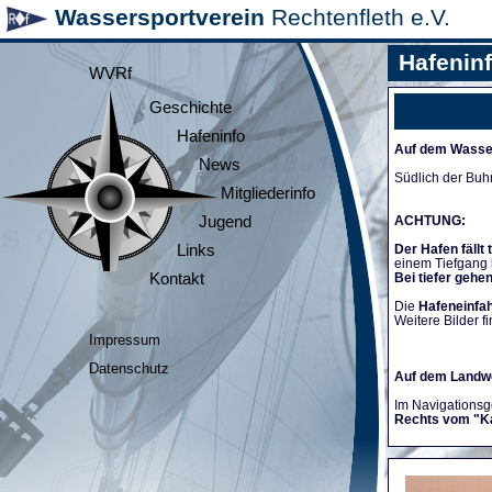
Wassersportverein
Rechtenfleth e.V.
Hafenin
WVRf
Geschichte
Hafeninfo
Auf dem Wasse
News
Südlich der Buh
Mitgliederinfo
Jugend
ACHTUNG:
Links
Der Hafen fällt 
einem Tiefgang
Kontakt
Bei tiefer gehe
Die
Hafeneinfah
Weitere Bilder fi
Impressum
Datenschutz
Auf dem Landw
Im Navigationsge
Rechts vom "K