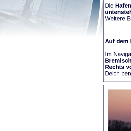
Die
Hafen
untenste
Weitere Bi
Auf dem
Im Naviga
Bremisc
Rechts v
Deich be