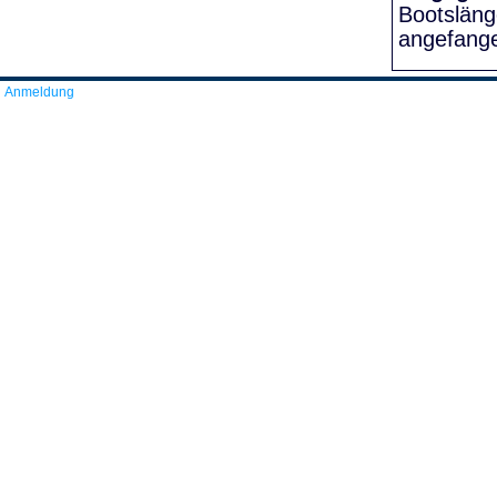
Bootslän
angefang
Anmeldung