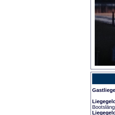
Gastlieg
Liegegel
Bootslän
Liegegel