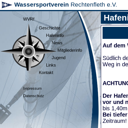
Wassersportverein
Rechtenfleth e.V.
Hafen
WVRf
Geschichte
Hafeninfo
News
Auf dem
Mitgliederinfo
Südlich d
Jugend
Weg in de
Links
Kontakt
ACHTUN
Impressum
Der Hafen
Datenschutz
vor und 
bis 1,40m
Bei tiefe
Zeitraum