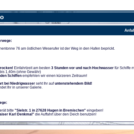
fo
Anfa
rwege:
nentonne 76 am östlichen Weserufer ist der Weg in den Hafen beprickt.
trocken!
Einfahrtzeit am besten
3 Stunden vor und nach Hochwasser
für Schiffe m
 bis 1,40m (ohne Gewähr)
nden Schiffen
empfehlen wir einen kürzeren Zeitraum!
rt bei Niedrigwasser
seht Ihr auf
untenstehendem Bild!
ndet Ihr in unserer Galerie.
ege:
rät bitte
"Sielstr. 1 in 27628 Hagen in Bremischen"
eingeben!
aiser Karl Denkmal"
die Auffahrt über den Deich benutzen!