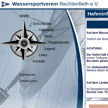
Wassersportverein
Rechtenfleth e.V.
Hafenin
WVRf
Geschichte
Hafeninfo
Auf dem Wasse
News
Südlich der Buh
Mitgliederinfo
Jugend
ACHTUNG:
Links
Der Hafen fällt 
einem Tiefgang
Kontakt
Bei tiefer gehe
Die
Hafeneinfah
Weitere Bilder fi
Impressum
Datenschutz
Auf dem Landw
Im Navigationsge
Rechts vom "K