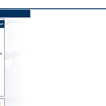
hrt
it