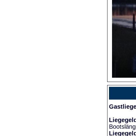
Gastlieg
Liegegel
Bootslän
Liegegel