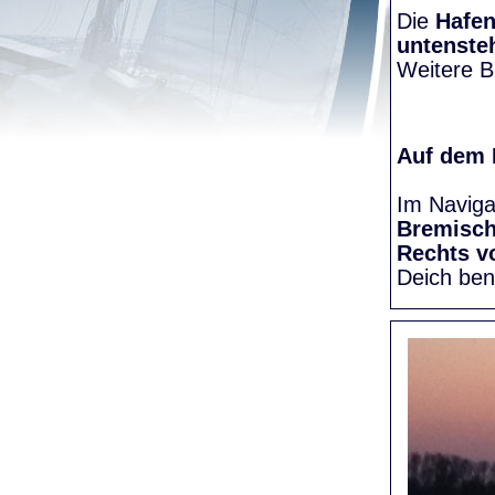
Die
Hafen
untenste
Weitere Bi
Auf dem
Im Naviga
Bremisc
Rechts v
Deich be