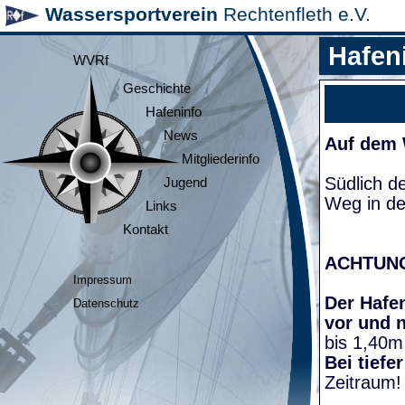
Wassersportverein
Rechtenfleth e.V.
Hafen
WVRf
Geschichte
Hafeninfo
News
Auf dem
Mitgliederinfo
Südlich d
Jugend
Weg in de
Links
Kontakt
ACHTUN
Impressum
Der Hafen
Datenschutz
vor und 
bis 1,40m
Bei tiefe
Zeitraum