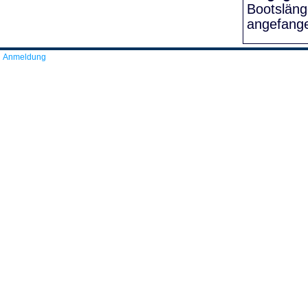
Bootslän
angefang
Anmeldung